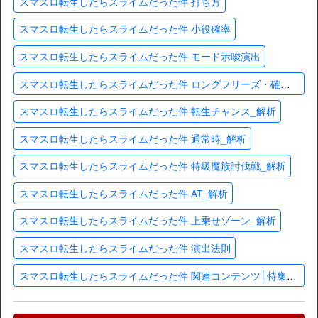
スマスロ転生したらスライムだった件 打ち方
スマスロ転生したらスライムだった件 小役確率
スマスロ転生したらスライムだった件 モード示唆演出
スマスロ転生したらスライムだった件 ロングフリーズ・確定役
スマスロ転生したらスライムだった件 転生チャンス_解析
スマスロ転生したらスライムだった件 通常時_解析
スマスロ転生したらスライムだった件 特級魔族討伐戦_解析
スマスロ転生したらスライムだった件 AT_解析
スマスロ転生したらスライムだった件 上乗せゾーン_解析
スマスロ転生したらスライムだった件 演出法則
スマスロ転生したらスライムだった件 関連コンテンツ│特集記事