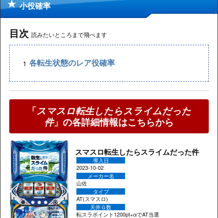
小役確率
目次
読みたいところまで飛べます
各転生状態のレア役確率
「
スマスロ転生したらスライムだった
件
」の各詳細情報はこちらから
スマスロ転生したらスライムだった件
導入日
2023-10-02
メーカー名
山佐
タイプ
AT(スマスロ)
天井Ｇ数
転スラポイント1200pt+αでAT当選