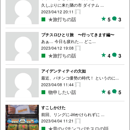
久しぶりに来た隣の市 ダイナム ...
2023/04/12 20:11
5
3
★旅打ちの話
プチスロひとり旅 〜行ってきます編〜
あぁ… 今日も疲れた… どこ...
2023/04/12 19:08
4
3
★旅打ちの話
アイデンティティの欠如
最近、パチンコ優勢の時代！ というのに...
2023/04/08 11:44
6
5
物申したい話
すこしかけた
前回、リングに ̶ぶ̶っ̶かけられずに ...
2023/04/04 11:21
★昔のパチンコパチスロの話