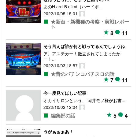
あのH ard-B oiled（ハードボ...
2022/10/05 15:01
★新台・新機種の考察・実戦レポー
ト
8
11
そう言えば誰が何と戦ってるんでしょうね
ア、アステカー！撤去されてしまったか
ー！...
2022/10/03 18:57
★昔のパチンコパチスロの話
7
11
今一度見てほしい記事
オカイサロンという、 岡井モノ様がお書...
2022/10/02 12:04
5
4
編集部の話
うがぁぁぁあ！