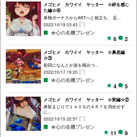
メゴヒメ カワイイ ヤッター ☆絆を感じ
た編☆④
単独ボーナスからARTへと旅立ち、 足...
2022/10/19 03:43
★心の名機プレゼン
6
2
メゴヒメ カワイイ ヤッター ☆鼻息編
☆③
前回になんとか波を掴みつ...
2022/10/17 19:20
★心の名機プレゼン
4
5
メゴヒメ カワイイ ヤッター ☆変編☆②
鼻歌まじりで１４０ＧのＡＲＴを消化せず
に...
2022/10/15 22:57
★心の名機プレゼン
11
9