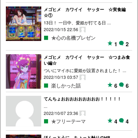
メゴヒメ カワイイ ヤッター ☆実食編
☆①
13日！ 一日中、愛姫が打てる日 ...
2022/10/15 22:56
★心の名機プレゼン
1
2
メゴヒメ カワイイ ヤッター ☆つまみ食
い編☆
ついにマイホに愛姫が設置されました！ ...
2022/10/13 03:57
6
6
楽しかった話
てんちょおおおおおおおおお！！！！！
...
2022/10/07 23:36
4
4
★フリーテーマ
ほんっとうに、ちょっと触りのHB