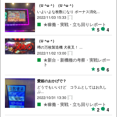
（U ^ω ^）（U ^ω ^）
いよいよな枚数になり ボーナス消化...
2022/11/03 15:33
★稼働・実戦・立ち回りレポート
5
4
（U ^ω ^）
噂の万枚製造機 犬夜叉！ ...
2022/11/02 13:00
★新台・新機種の考察・実戦レポー
ト
5
6
愛姫のおかげで？
どうでもいいけど コラムとしてはお久し
ぶ...
2022/10/31 13:30
★稼働・実戦・立ち回りレポート
2
4