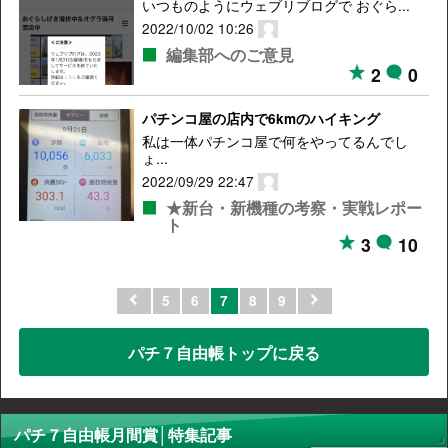
いつものようにウェブリブログで おぐら...
2022/10/02 10:26
編集部へのご意見
2
0
パチンコ屋の店内で6kmのハイキング
私は一体パチンコ屋で何をやってるんでし
ょ...
2022/09/29 22:47
★新台・新機種の考察・実戦レポー
ト
3
10
5
6
7
8
9
パチ７自由帳トップに戻る
パチ７自由帳月間賞│特集記事