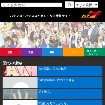
パチンコ・パチスロが楽しくなる情報サイト
コミュニティ
店舗
取材
機種
コンテンツ
ログイン
歴代人気投稿
心が原始に戻った結果
渋谷激闘編&伝説の南国育ち
足で稼ぐ。
常連になる気しかしない