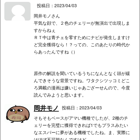
投稿日：2023/04/03
岡井モノさん
平気な顔で、２色のチェリーが無演出で出現しま
すからねぇ
ＲＴ中は青チェを零すためにナビが発生しますけ
ど完全獲得なら！？っての、このあたりの時代か
らあったんですね（）
原作の解説を聞いているうちになんとなく頭が緩
んできそうな背景ですね。ワタクシツッコミどこ
ろ満載の漫画は嫌いじゃあござーせんので、今度
読んでみようと思います。
岡井モノ
投稿日：2023/04/03
そもそもベースがアマい機種でしたが、2種のチ
ェリーを完璧に獲得できれば1でもプラスみたい
なエスパーに夢がある機種でしたね。ま、実際に
はほぼ不可能なんですけど。