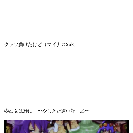
クッソ負けたけど（マイナス35k）
③乙女は雅に 〜やじきた道中記 乙〜