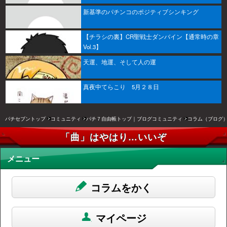
新基準のパチンコのポジティブシンキング
【チラシの裏】CR聖戦士ダンバイン【通常時の章
Vol.3】
天運、地運、そして人の運
真夜中てらこり 5月２８日
パチセブントップ
コミュニティ
パチ７自由帳トップ｜ブログコミュニティ
コラム（ブログ
「曲」はやはり…いいぞ
メニュー
コラムをかく
マイページ