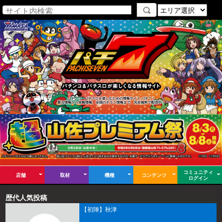
パチンコ・パチスロを楽しむための情報サイト パチ７！
新台情報から攻略情報、全国のチラシ情報まで、完全無料で配信中！
コミュニティ
店舗
取材
機種
コンテンツ
ログイン
歴代人気投稿
【初陣】秋津