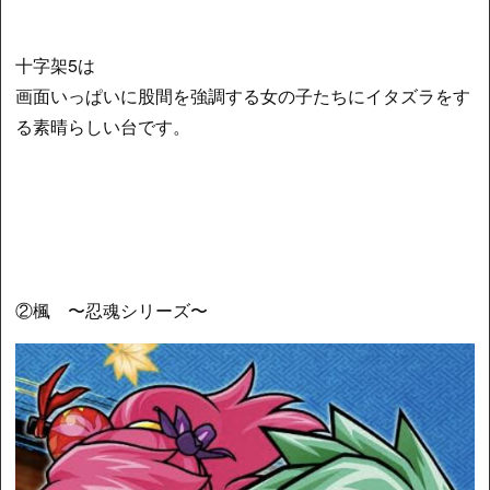
十字架5は
画面いっぱいに股間を強調する女の子たちにイタズラをす
る素晴らしい台です。
②楓 〜忍魂シリーズ〜