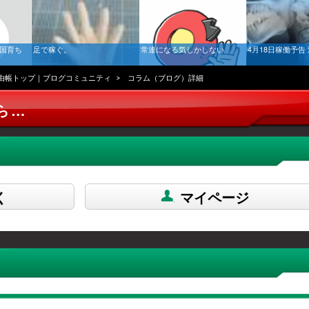
南国育ち
足で稼ぐ。
常連になる気しかしない
4月18日稼働予告
由帳トップ｜ブログコミュニティ
コラム（ブログ）詳細
ら…
く
マイページ