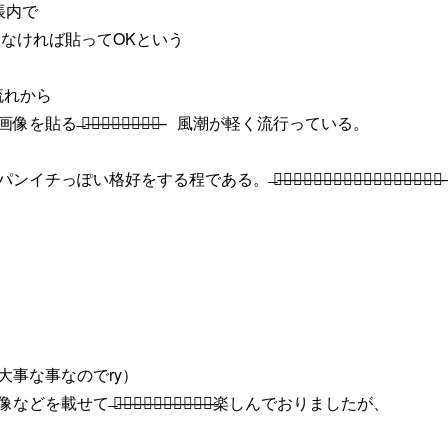
帳内で
ゃなければ貼ってOKという
流れから
る ̶と̶て̶も̶素̶晴̶ら̶し̶い̶ 風潮が軽く流行っている。
い格好をする程である。 ̶貴̶方̶た̶ち̶そ̶ん̶な̶に̶パ̶ン̶ツ̶が̶好̶き̶な̶の̶か̶
大事な事なのでry）
載せて ̶エ̶ク̶ス̶タ̶シ̶ー̶に̶達̶し̶て̶楽しんでおりましたが、