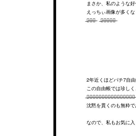
まさか、私のような好
えっちぃ画像が多くな
̶い̶い̶ぞ̶ ̶も̶っ̶と̶や̶れ̶
2年近くほどパチ7自
この自由帳では珍しく
̶コ̶イ̶ツ̶は̶俺̶の̶フ̶ォ̶ル̶ダ̶が̶火̶を̶吹̶く̶ぜ̶
沈黙を貫くのも無粋で
なので、私もお気に入