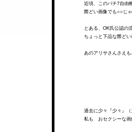
近頃、このパチ7自由
際どい画像でも○○じ
とある、OK氏公認の
ちょっと下品な際どい画像を貼
あのアリサさんさえもパンイチっぽ
過去に少々『少々』（
私も おセクシーな画像などを