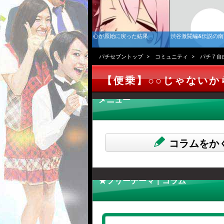
心が原始に戻った結果
渋谷激闘編&伝説の
パチセブントップ
コミュニティ
パチ７自
【便乗】○○じゃないか
メニュー
コラムをか
★フリーテーマ | コラム