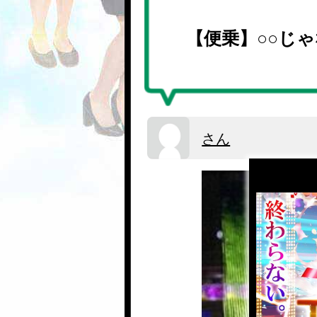
【便乗】○○じ
さん