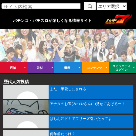
パチンコ・パチスロが楽しくなる情報サイト
コミュニティ
店舗
取材
機種
コンテンツ
ログイン
歴代人気投稿
また、半殺しにされる‥
アナタのお宝(みつやさんに)見せてあげるー！
ぱちお沖ドキでフリーズ引いたってよ
何年前だっけ？