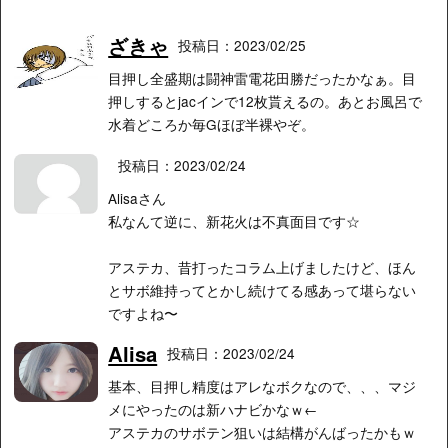
ざきゃ
投稿日：2023/02/25
目押し全盛期は闘神雷電花田勝だったかなぁ。目
押しするとjacインで12枚貰えるの。あとお風呂で
水着どころか毎Gほぼ半裸やぞ。
投稿日：2023/02/24
Alisaさん
私なんて逆に、新花火は不真面目です☆
アステカ、昔打ったコラム上げましたけど、ほん
とサボ維持ってとかし続けてる感あって堪らない
ですよね〜
Alisa
投稿日：2023/02/24
基本、目押し精度はアレなボクなので、、、マジ
メにやったのは新ハナビかなｗ←
アステカのサボテン狙いは結構がんばったかもｗ