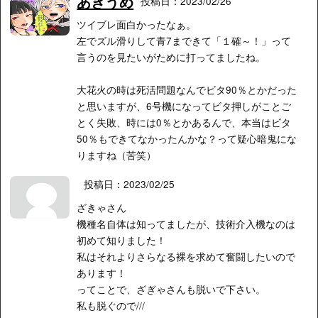
あきうめ
投稿日：2023/02/26
ツイブレ面白かったなぁ。
左でズル滑りして青7まできて「１確～！」って
言うのを見たいがために打ってましたね。
大花火の時は死活問題なんでビタ90％とかだった
と思いますが、6号機になってビタ押しがことご
とく失敗、時には0％とかあるんで、本当はビタ
50％もできてなかったんかな？って疑心暗鬼にな
りますね（苦笑）
投稿日：2023/02/25
ざきゃさん
機種名自体は知ってましたが、技術介入機なのは
初めて知りました！
私はそれよりさらなる裸を求めて奮闘したいので
あります！
ってことで、ざぎゃさんも脱いで下さい。
私も脱ぐので///