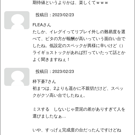
期待値というよりかは、楽しくてｗｗｗ
投稿日：2023/02/23
FLEAさん
たしか、イレグイってリプレイ外しの難易度を選
べて、ビタの方が報酬が高いっていう面白い台で
したね。低設定のスペックが異様に辛いけど（）
ライギョストックがあれば打っていたって話とか
よく聞きますねぇ！
投稿日：2023/02/23
枠下蒼7さん
初まつは、2よりも遥かに不親切だけど、スペッ
クがクソ高い台でしたねぇ。
ミスする しないじゃ雲泥の差がありすぎて人を
選びましたなぁ…
いや、すっげぇ完成度の台だったんですけどね