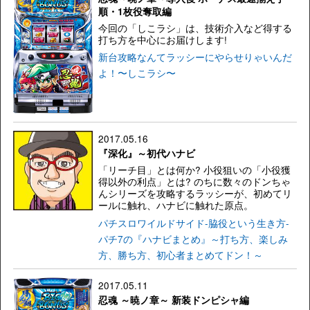
順・1枚役奪取編
今回の「しこラシ」は、技術介入など得する
打ち方を中心にお届けします!
新台攻略なんてラッシーにやらせりゃいんだ
よ！〜しこラシ〜
2017.05.16
『深化』～初代ハナビ
「リーチ目」とは何か? 小役狙いの「小役獲
得以外の利点」とは? のちに数々のドンちゃ
んシリーズを攻略するラッシーが、初めてリ
ールに触れ、ハナビに触れた原点。
パチスロワイルドサイド-脇役という生き方-
パチ7の『ハナビまとめ』～打ち方、楽しみ
方、勝ち方、初心者まとめてドン！～
2017.05.11
忍魂 ～暁ノ章～ 新装ドンピシャ編