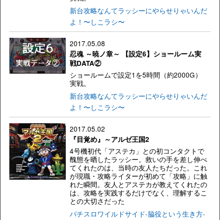
新台攻略なんてラッシーにやらせりゃいんだ
よ！〜しこラシ〜
2017.05.08
忍魂 ～暁ノ章～ 【設定6】ショールーム実
戦DATA②
ショールームで設定1を5時間（約2000G）
実戦。
新台攻略なんてラッシーにやらせりゃいんだ
よ！〜しこラシ〜
2017.05.02
『目覚め』～アルゼ王国2
4号機初代「アステカ」との初コンタクトで
醜態を晒したラッシー。救いの手を差し伸べ
てくれたのは、当時の友人たちだった。これ
が現職・攻略ライターが初めて「攻略」に触
れた瞬間。友人とアステカが教えてくれたの
は、攻略を実践するだけでなく、理解するこ
との大切さだった
パチスロワイルドサイド-脇役という生き方-