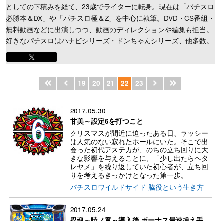
としての下積みを経て、23歳でライターに転身。現在は「パチスロ
必勝本＆DX」や「パチスロ極＆Z」を中心に執筆。DVD・CS番組・
無料動画などに出演しつつ、動画のディレクションや編集も担当。
好きなパチスロはハナビシリーズ・ドンちゃんシリーズ、他多数。
19
20
21
22
23
2017.05.30
甘美～設定6を打つこと
クリスマスが間近に迫ったある日、ラッシー
は人気のない寂れたホールにいた。そこで出
会った初代アステカが、のちの立ち回りに大
きな影響を与えることに。「少し出たらヘタ
レヤメ」を繰り返していた初心者が、立ち回
りを考えるきっかけとなった第一歩。
パチスロワイルドサイド-脇役という生き方-
2017.05.24
忍魂～暁ノ章～導入後 ボーナス最速揃え手