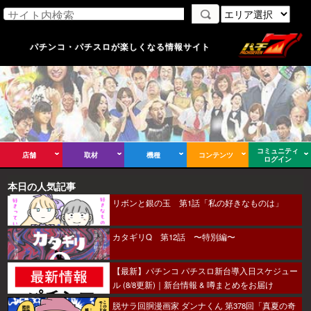
パチンコ・パチスロが楽しくなる情報サイト
コミュニティ
店舗
取材
機種
コンテンツ
ログイン
本日の人気記事
リボンと銀の玉 第1話「私の好きなものは」
カタギリQ 第12話 〜特別編〜
【最新】パチンコ パチスロ新台導入日スケジュー
ル (8/8更新)｜新台情報 & 噂まとめをお届け
脱サラ回胴漫画家 ダンナくん 第378回「真夏の奇