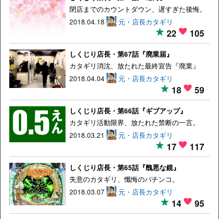
閉店までのカウントダウン、遅すぎた後悔。
2018.04.18
元・店長カタギリ
22
105
しくじり店長・第67話『廃業届』
カタギリ消沈、放たれた最終宣告『廃業』
2018.04.04
元・店長カタギリ
18
59
しくじり店長・第66話『ギブアップ』
カタギリ活動限界、放たれた禁断の一言。
2018.03.21
元・店長カタギリ
17
117
しくじり店長・第65話『醜悪な鏡』
失意のカタギリ、懺悔のパチンコ。
2018.03.07
元・店長カタギリ
14
95