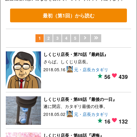
最初（第1回）から読む
1
2
3
4
5
しくじり店長・第70話『最終話』
さらば。しくじり店長。
2018.05.16
元・店長カタギリ
56
439
しくじり店長・第69話『最後の一日』
遂に閉店、カタギリ最後の仕事。
2018.05.02
元・店長カタギリ
16
132
しくじり店長・第68話『遅悔』