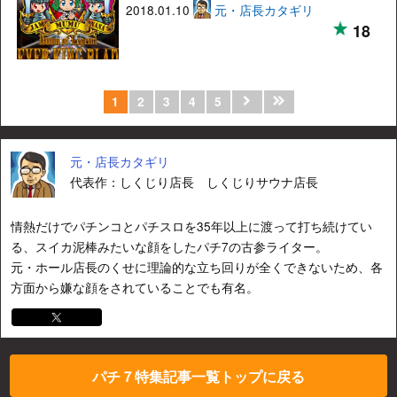
2018.01.10
元・店長カタギリ
18
1
2
3
4
5
元・店長カタギリ
代表作：しくじり店長 しくじりサウナ店長
情熱だけでパチンコとパチスロを35年以上に渡って打ち続けてい
る、スイカ泥棒みたいな顔をしたパチ7の古参ライター。
元・ホール店長のくせに理論的な立ち回りが全くできないため、各
方面から嫌な顔をされていることでも有名。
パチ７特集記事一覧トップに戻る