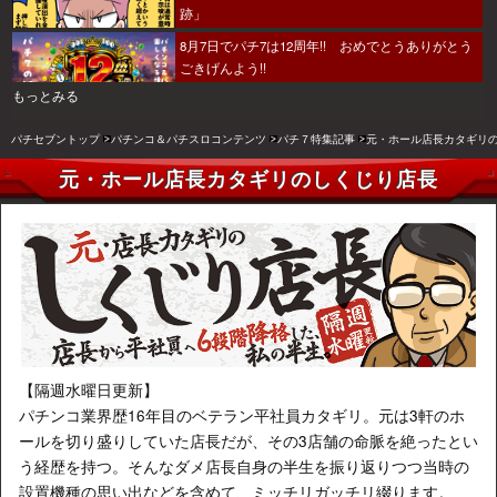
跡」
8月7日でパチ7は12周年!! おめでとうありがとう
ごきげんよう!!
もっとみる
パチセブントップ
パチンコ＆パチスロコンテンツ
パチ７特集記事
元・ホール店長カタギリ
元・ホール店長カタギリのしくじり店長
【隔週水曜日更新】
パチンコ業界歴16年目のベテラン平社員カタギリ。元は3軒のホ
ールを切り盛りしていた店長だが、その3店舗の命脈を絶ったとい
う経歴を持つ。そんなダメ店長自身の半生を振り返りつつ当時の
設置機種の思い出などを含めて、ミッチリガッチリ綴ります。