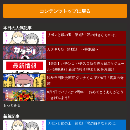
コンテンツトップに戻る
本日の人気記事
リボンと銀の玉 第1話「私の好きなものは」
カタギリQ 第12話 〜特別編〜
【最新】パチンコ パチスロ新台導入日スケジュー
ル (8/8更新)｜新台情報 & 噂まとめをお届け
脱サラ回胴漫画家 ダンナくん 第378回「真夏の奇
跡」
8月7日でパチ7は12周年!! おめでとうありがとう
ごきげんよう!!
もっとみる
新着記事
リボンと銀の玉 第1話「私の好きなものは」