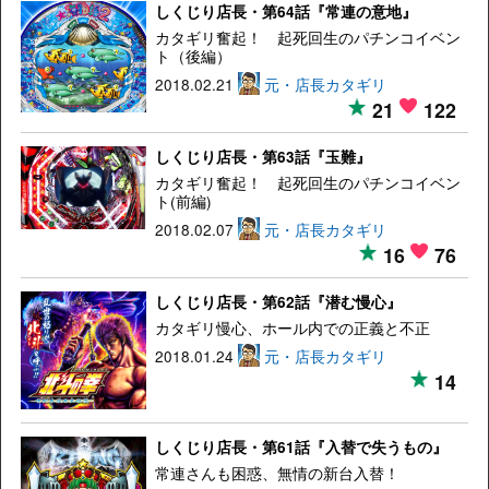
しくじり店長・第64話『常連の意地』
カタギリ奮起！ 起死回生のパチンコイベン
ト（後編）
2018.02.21
元・店長カタギリ
21
122
しくじり店長・第63話『玉難』
カタギリ奮起！ 起死回生のパチンコイベン
ト(前編)
2018.02.07
元・店長カタギリ
16
76
しくじり店長・第62話『潜む慢心』
カタギリ慢心、ホール内での正義と不正
2018.01.24
元・店長カタギリ
14
しくじり店長・第61話『入替で失うもの』
常連さんも困惑、無情の新台入替！