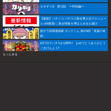
カタギリQ 第12話 〜特別編〜
【最新】パチンコ パチスロ新台導入日スケジュー
ル (8/8更新)｜新台情報 & 噂まとめをお届け
脱サラ回胴漫画家 ダンナくん 第378回「真夏の奇
跡」
8月7日でパチ7は12周年!! おめでとうありがとう
ごきげんよう!!
もっとみる