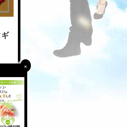
マギ
×
×