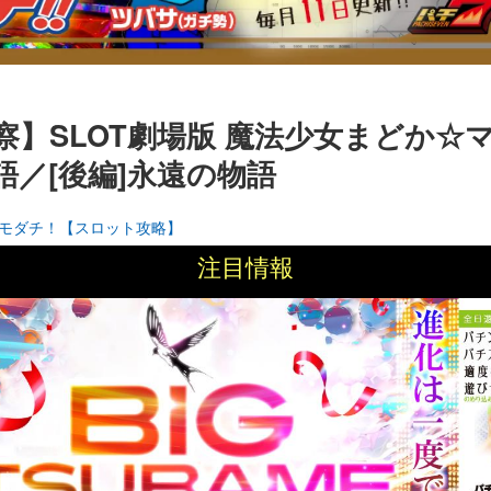
察】SLOT劇場版 魔法少女まどか☆
語／[後編]永遠の物語
モダチ！【スロット攻略】
注目情報
記事一覧
次の記事