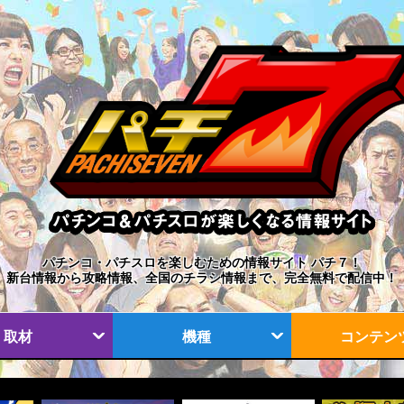
パチンコ・パチスロを楽しむための情報サイト パチ７！
新台情報から攻略情報、全国のチラシ情報まで、完全無料で配信中！
取材
機種
コンテン