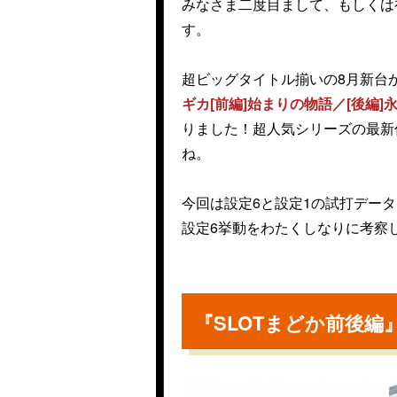
みなさま二度目まして、もしくは
す。
超ビッグタイトル揃いの8月新台
ギカ[前編]始まりの物語／[後編]
りました！超人気シリーズの最新
ね。
今回は設定6と設定1の試打デー
設定6挙動をわたくしなりに考察
『SLOTまどか前後