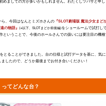
初めましての方が多いかもしれません。わたくしツバサと申し
から、今回はなんとミズホさんの
『SLOT劇場版 魔法少女まど
永遠の物語』
をショールームで試打し
(※以下、SLOTまどか前後編)
作ということで、今後のホールさんでの扱いには要注目の機種
タをとることができました。台の仕様と試打データを基に、気に
しましたので、どうか最後までお付き合いください！
編』ってどんな台？