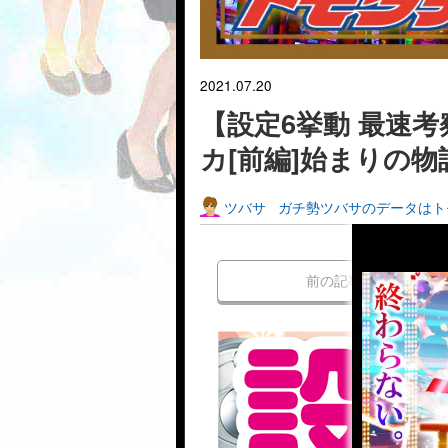
2021.07.20
【設定6挙動 最速考
カ[前編]始まりの物
ツバサ
ガチ勢ツバサのデータはト
前の記事