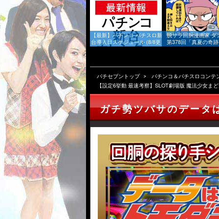
【最新】パチンコ パチスロ新
脱サラ回胴漫画家 ダ
台導入日スケジュール (8/8更
第378回「真夏の奇
新)｜新台情報 & 噂まとめをお
届け
パチセブントップ
パチンコ＆パチスロコンテ
【設定6挙動 最速考察】SLOT劇場版 魔法少女ま
ガチ勢ツバサのデータ