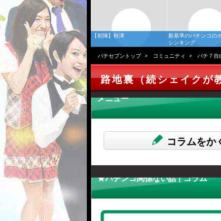
【初陣】秋津
新基準のパチンコの
シンキング
パチセブントップ
コミュニティ
パチ７自
路地裏（続シェイクが
メニュー
コラムをか
★パチンコ関係ない話 | コラム