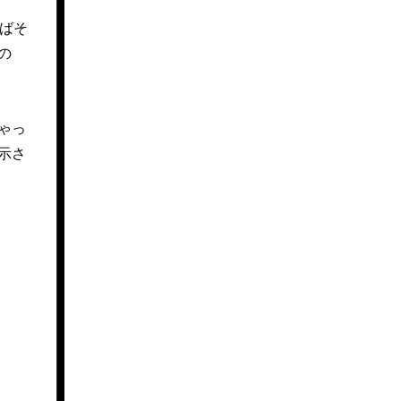
ばそ
の
ゃっ
示さ