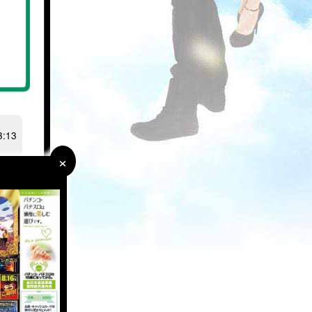
:13
×
×
があ
は間
た。
。で
マっ
いま