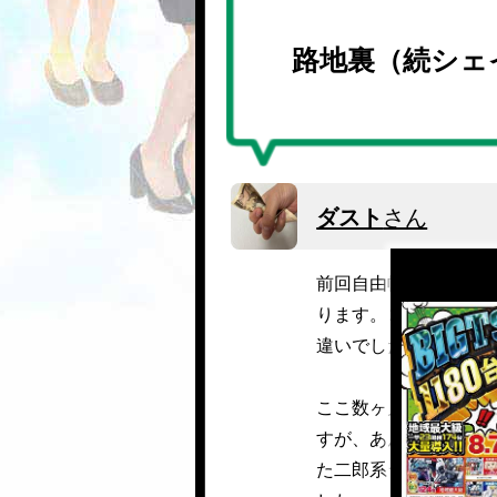
路地裏（続シェ
ダスト
さん
前回自由帳に投稿した
ります。コラム内で「
違いでした。厳密に言
ここ数ヶ月、何となく
すが、あんなに走って
た二郎系ラーメンに行