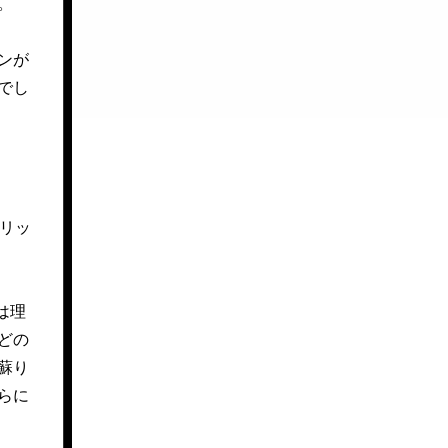
。
ンが
でし
リッ
は理
どの
蘇り
らに