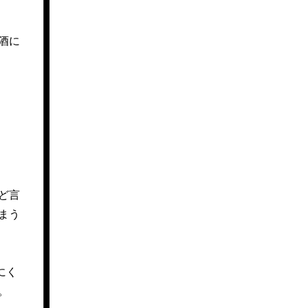
酒に
ど言
まう
にく
。