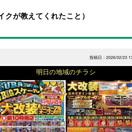
イクが教えてくれたこと）
投稿日：2026/02/23 13
明日の地域のチラシ
「シェイクが教えてくれたこと」を読んで頂いた方々にお詫び
ランニングはダイエットに効果あり」と書いたのですが、それ
うと「ランニングは45歳以下のダイエットに効果がある」でし
ズボンのウエストがきついかもしれない、とは思っていました
いる俺が太るわけがないし、何より体重が増えていたら最近ハ
きづらくなってしまう、と頑なに体重計に乗ることから逃げて