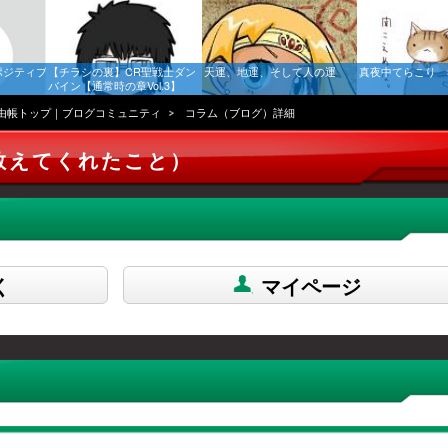
ポジティブ
【チラシの裏】CR聖戦士ダン
天運、地運、そして人の運
真夜中てらこり 
バイン【通常時の章Vol.3】
由帳トップ｜ブログコミュニティ
コラム（ブログ）詳細
教えてくれたこと）
く
マイページ