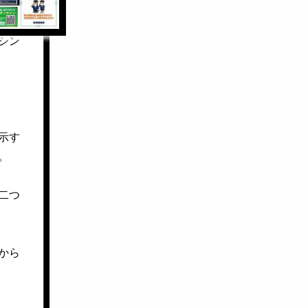
シン
示す
。
二つ
から