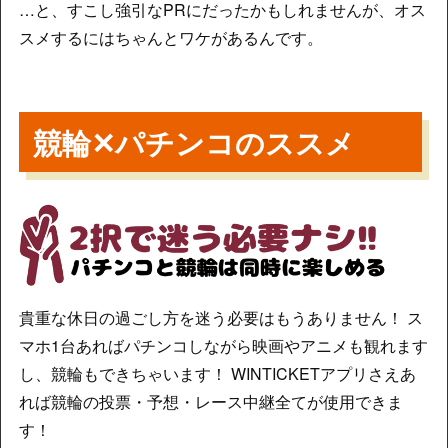
…と、すこし強引なPRにだったかもしれませんが、オス
スメするにはちゃんとワケがあるんです。
競輪✕パチンコのススメ
貴重な休日の過ごし方を迷う必要はもうありません！ ス
マホ1台あればパチンコしながら映画やアニメも観れます
し、競輪もできちゃいます！ WINTICKETアプリさえあ
れば競輪の投票・予想・レース中継全てが使用できま
す！