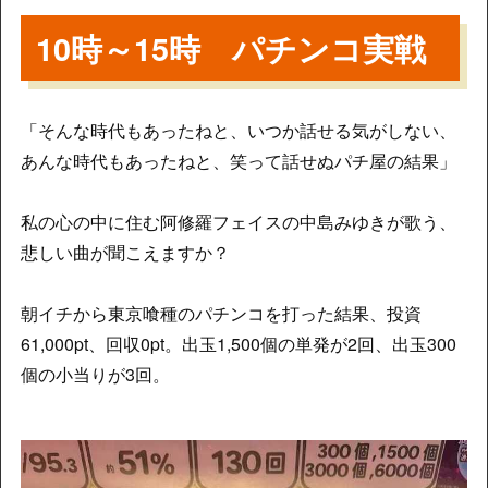
10時～15時 パチンコ実戦
「そんな時代もあったねと、いつか話せる気がしない、
あんな時代もあったねと、笑って話せぬパチ屋の結果」
私の心の中に住む阿修羅フェイスの中島みゆきが歌う、
悲しい曲が聞こえますか？
朝イチから東京喰種のパチンコを打った結果、投資
61,000pt、回収0pt。出玉1,500個の単発が2回、出玉300
個の小当りが3回。