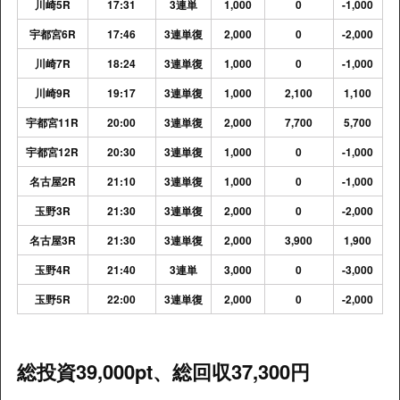
川崎5R
17:31
3連単
1,000
0
-1,000
宇都宮6R
17:46
3連単復
2,000
0
-2,000
川崎7R
18:24
3連単復
1,000
0
-1,000
川崎9R
19:17
3連単復
1,000
2,100
1,100
宇都宮11R
20:00
3連単復
2,000
7,700
5,700
宇都宮12R
20:30
3連単復
1,000
0
-1,000
名古屋2R
21:10
3連単復
1,000
0
-1,000
玉野3R
21:30
3連単復
2,000
0
-2,000
名古屋3R
21:30
3連単復
2,000
3,900
1,900
玉野4R
21:40
3連単
3,000
0
-3,000
玉野5R
22:00
3連単復
2,000
0
-2,000
総投資39,000pt、総回収37,300円