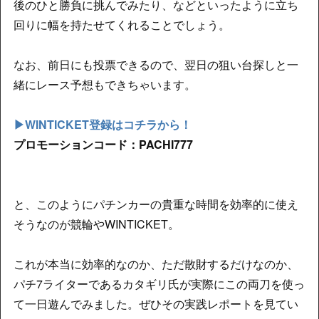
後のひと勝負に挑んでみたり、などといったように立ち
回りに幅を持たせてくれることでしょう。
なお、前日にも投票できるので、翌日の狙い台探しと一
緒にレース予想もできちゃいます。
▶WINTICKET登録はコチラから！
プロモーションコード：PACHI777
と、このようにパチンカーの貴重な時間を効率的に使え
そうなのが競輪やWINTICKET。
これが本当に効率的なのか、ただ散財するだけなのか、
パチ7ライターであるカタギリ氏が実際にこの両刀を使っ
て一日遊んでみました。ぜひその実践レポートを見てい