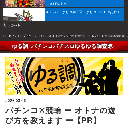
ごきげんよう!!
4コマパチけもの第81回 けもの、SEEDを打つ
もっとみる
パチセブントップ
パチンコ＆パチスロコンテンツ
ゆる調~パチンコパチスロゆるゆる調査隊~
ゆる調~パチンコパチスロゆるゆる調査隊~
2026.03.06
パチンコ✕競輪 ー オトナの遊
び方を教えます ー【PR】