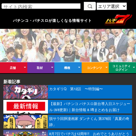
パチンコ・パチスロが楽しくなる情報サイト
コミュニティ
店舗
取材
機種
コンテンツ
ログイン
新着記事
カタギリQ 第12話 〜特別編〜
【最新】パチンコ パチスロ新台導入日スケジュー
ル (8/8更新)｜新台情報 & 噂まとめをお届け
脱サラ回胴漫画家 ダンナくん 第378回「真夏の奇
跡」
8月7日でパチ7は12周年!! おめでとうありがとう