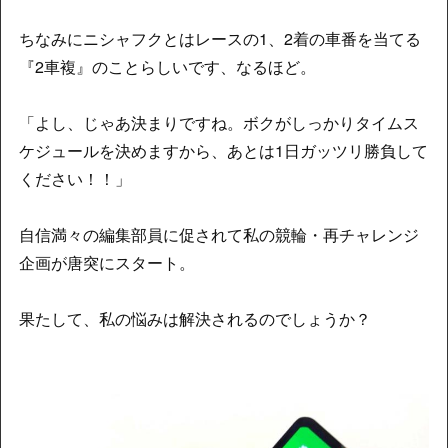
ちなみにニシャフクとはレースの1、2着の車番を当てる
『2車複』のことらしいです、なるほど。
「よし、じゃあ決まりですね。ボクがしっかりタイムス
ケジュールを決めますから、あとは1日ガッツリ勝負して
ください！！」
自信満々の編集部員に促されて私の競輪・再チャレンジ
企画が唐突にスタート。
果たして、私の悩みは解決されるのでしょうか？