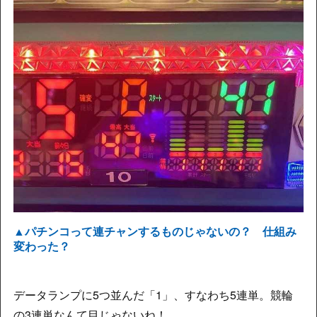
▲パチンコって連チャンするものじゃないの？ 仕組み
変わった？
データランプに5つ並んだ「1」、すなわち5連単。競輪
の3連単なんて目じゃないね！