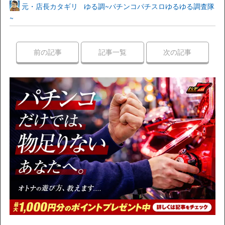
元・店長カタギリ
ゆる調~パチンコパチスロゆるゆる調査隊
~
前の記事
記事一覧
次の記事