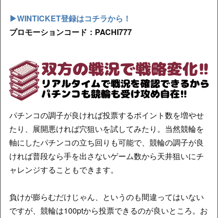
▶WINTICKET登録はコチラから！
プロモーションコード：PACHI777
パチンコの調子が良ければ投票するポイント数を増やせ
たり、展開悪ければ穴狙いを試してみたり。当然競輪を
軸にしたパチンコの立ち回りも可能で、競輪の調子が良
ければ普段なら手を出さないゲーム数から天井狙いにチ
ャレンジすることもできます。
負けが膨らむだけじゃん、というのも間違ってはいない
ですが、競輪は100ptから投票できるのが良いところ。お