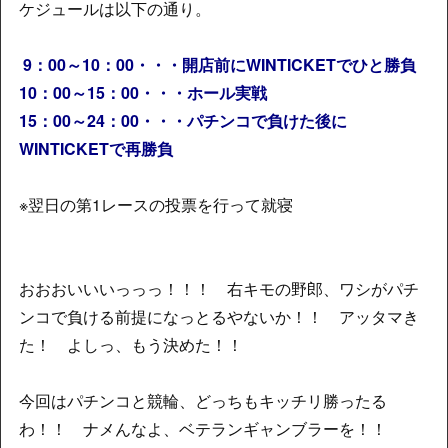
ケジュールは以下の通り。
9：00～10：00・・・開店前にWINTICKETでひと勝負
10：00～15：00・・・ホール実戦
15：00～24：00・・・パチンコで負けた後に
WINTICKETで再勝負
※翌日の第1レースの投票を行って就寝
おおおいいいっっっ！！！ 右キモの野郎、ワシがパチ
ンコで負ける前提になっとるやないか！！ アッタマき
た！ よしっ、もう決めた！！
今回はパチンコと競輪、どっちもキッチリ勝ったる
わ！！ ナメんなよ、ベテランギャンブラーを！！