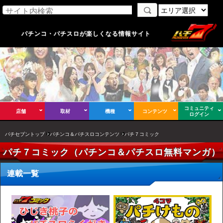
パチンコ・パチスロが楽しくなる情報サイト
コミュニティ
店舗
取材
機種
コンテンツ
ログイン
パチセブントップ
パチンコ＆パチスロコンテンツ
パチ７コミック
パチ７コミック（パチンコ＆パチスロ無料マンガ）
連載一覧