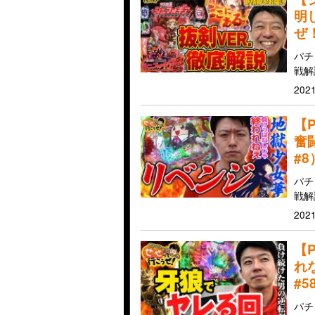
明
ぜ
パチ
戦解
202
【
奮
#
パチ
戦解
202
【
れ
#
パチ