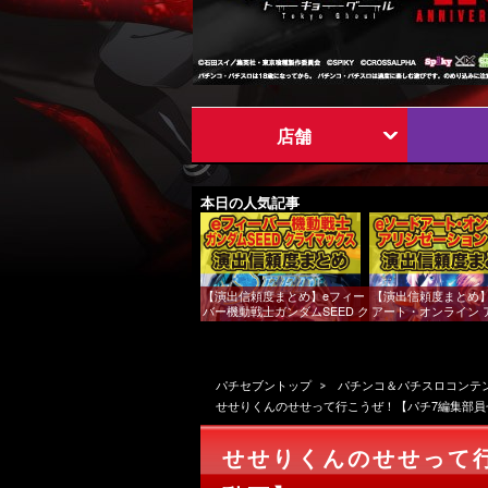
店舗
本日の人気記事
【演出信頼度まとめ】eフィー
【演出信頼度まとめ】
バー機動戦士ガンダムSEED ク
アート・オンライン 
ライマックス
ーション 夜空
パチセブントップ
パチンコ＆パチスロコンテ
せせりくんのせせって行こうぜ！【パチ7編集部員
せせりくんのせせって