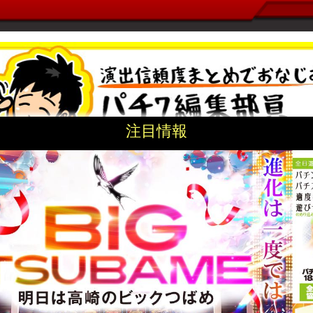
注目情報
などの演出信頼度記事でおなじみ。
説動画！
最初（第1回）から読む