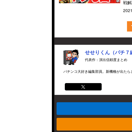
戦解
202
せせりくん（パチ７
代表作：演出信頼度まとめ
パチンコ大好き編集部員。新機種が出たら