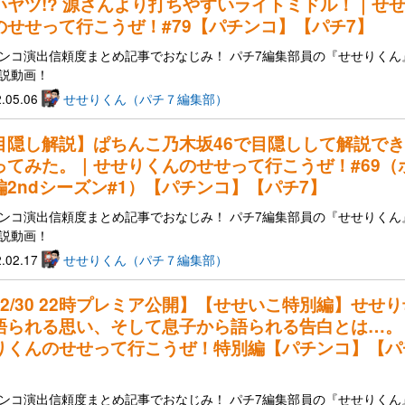
いヤツ!? 源さんより打ちやすいライトミドル！｜せ
のせせって行こうぜ！#79【パチンコ】【パチ7】
ンコ演出信頼度まとめ記事でおなじみ！ パチ7編集部員の『せせりくん
説動画！
2.05.06
せせりくん（パチ７編集部）
目隠し解説】ぱちんこ乃木坂46で目隠しして解説で
ってみた。｜せせりくんのせせって行こうぜ！#69（
編2ndシーズン#1）【パチンコ】【パチ7】
ンコ演出信頼度まとめ記事でおなじみ！ パチ7編集部員の『せせりくん
説動画！
2.02.17
せせりくん（パチ７編集部）
12/30 22時プレミア公開】【せせいこ特別編】せせ
語られる思い、そして息子から語られる告白とは…。
りくんのせせって行こうぜ！特別編【パチンコ】【パ
】
ンコ演出信頼度まとめ記事でおなじみ！ パチ7編集部員の『せせりくん