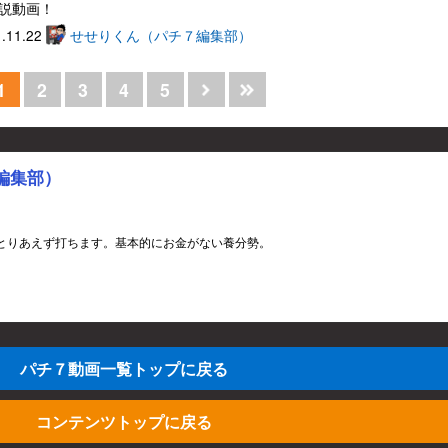
説動画！
1.11.22
せせりくん（パチ７編集部）
1
2
3
4
5
編集部）
とりあえず打ちます。基本的にお金がない養分勢。
パチ７動画一覧トップに戻る
コンテンツトップに戻る