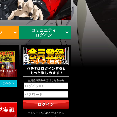
コミュニティ
ツ
ログイン
め】ぱちんこ
会員登録済みの方はこちらから
っとみる
説実戦
パスワードを忘れた方はこちら