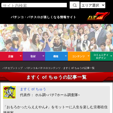
パチンコ・パチスロが楽しくなる情報サイト
コミュニティ
店舗
取材
機種
コンテンツ
ログイン
パチセブントップ
パチンコ＆パチスロコンテンツ
ますく of ちゅうの記事一覧
ますく of ちゅうの記事一覧
ますく of ちゅう
代表作： ホル調~パチ7ホール調査隊~
「おもろかったらええやん♪」をモットーに人生を楽しむ京都在住
漫画家。