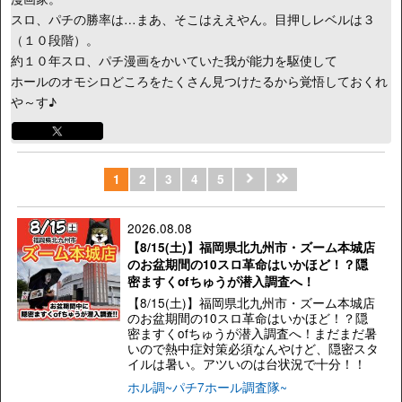
スロ、パチの勝率は…まあ、そこはええやん。目押しレベルは３
（１０段階）。
約１０年スロ、パチ漫画をかいていた我が能力を駆使して
ホールのオモシロどころをたくさん見つけたるから覚悟しておくれ
や～す♪
1
2
3
4
5
2026.08.08
【8/15(土)】福岡県北九州市・ズーム本城店
のお盆期間の10スロ革命はいかほど！？隠
密ますくofちゅうが潜入調査へ！
【8/15(土)】福岡県北九州市・ズーム本城店
のお盆期間の10スロ革命はいかほど！？隠
密ますくofちゅうが潜入調査へ！まだまだ暑
いので熱中症対策必須なんやけど、隠密スタ
イルは暑い。アツいのは台状況で十分！！
ホル調~パチ7ホール調査隊~