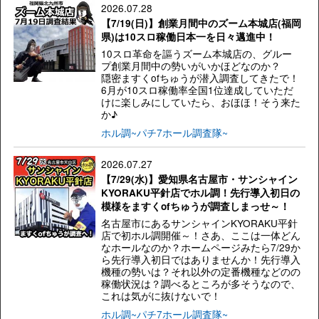
2026.07.28
【7/19(日)】創業月間中のズーム本城店(福岡
県)は10スロ稼働日本一を日々邁進中！
10スロ革命を謳うズーム本城店の、グルー
プ創業月間中の勢いがいかほどなのか？
隠密ますくofちゅうが潜入調査してきたで！
6月が10スロ稼働率全国1位達成していただ
けに楽しみにしていたら、おほほ！そう来た
か♪
ホル調~パチ7ホール調査隊~
2026.07.27
【7/29(水)】愛知県名古屋市・サンシャイン
KYORAKU平針店でホル調！先行導入初日の
模様をますくofちゅうが調査しまっせ～！
名古屋市にあるサンシャインKYORAKU平針
店で初ホル調開催～！さあ、ここは一体どん
なホールなのか？ホームページみたら7/29か
ら先行導入初日ではありませんか！先行導入
機種の勢いは？それ以外の定番機種などのの
稼働状況は？調べるところが多そうなので、
これは気がに抜けないで！
ホル調~パチ7ホール調査隊~