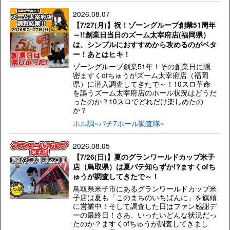
2026.08.07
【7/27(月)】祝！ゾーングループ創業51周年
～!!創業日当日のズーム太宰府店(福岡県）
は、シンプルにおすすめから攻めるのがベタ
ー！あとはヒキ！
ゾーングループ創業51年！その創業日に隠
密ますくofちゅうがズーム太宰府店（福岡
県）に潜入調査してきたで～！10スロ革命
を謳うズーム太宰府店のホール状況はどうだ
ったのか？10スロでどれだけ楽しめたの
か？
ホル調~パチ7ホール調査隊~
2026.08.05
【7/26(日)】夏のグランワールドカップ米子
店（鳥取県）は夏バテ知らずか!?ますくofち
ゅうが調査してきたで～！
鳥取県米子市にあるグランワールドカップ米
子店は夏も「このまちのいちばんに」を旗頭
に営業中！そして調査した日はファン感謝デ
ーの最終日！さあ、いったいどんな状況だっ
たのか？ますくofちゅうが調査してきまし