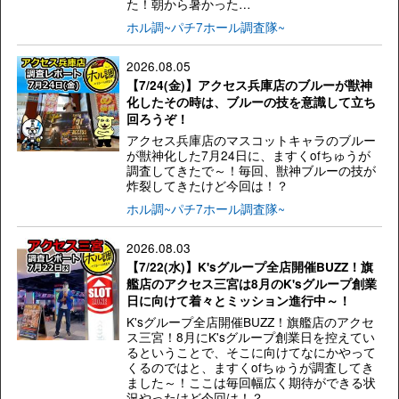
た！朝から暑かった…
ホル調~パチ7ホール調査隊~
2026.08.05
【7/24(金)】アクセス兵庫店のブルーが獣神
化したその時は、ブルーの技を意識して立ち
回ろうぞ！
アクセス兵庫店のマスコットキャラのブルー
が獣神化した7月24日に、ますくofちゅうが
調査してきたで～！毎回、獣神ブルーの技が
炸裂してきたけど今回は！？
ホル調~パチ7ホール調査隊~
2026.08.03
【7/22(水)】K'sグループ全店開催BUZZ！旗
艦店のアクセス三宮は8月のK'sグループ創業
日に向けて着々とミッション進行中～！
K'sグループ全店開催BUZZ！旗艦店のアクセ
ス三宮！8月にK'sグループ創業日を控えてい
るということで、そこに向けてなにかやって
くるのではと、ますくofちゅうが調査してき
ました～！ここは毎回幅広く期待ができる状
況やったけど今回は！？