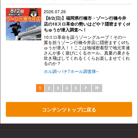
2026.07.26
【8/2(日)】福岡県行橋市・ゾーン行橋今井
店の10スロ革命の勢いはどや？隠密ますくof
ちゅうが潜入調査へ！
10スロ革命を謳うゾーングループ！その一
翼を担うゾーン行橋今井店に隠密ますくofち
ゅうが潜入！！ここは地域密着型で地元常連
さんが多く遊びにくるホール。真夏の暑さを
吹き飛ばしてくれるくくらお楽しませてくれ
るのか？
ホル調~パチ7ホール調査隊~
1
2
3
4
5
コンテンツトップに戻る