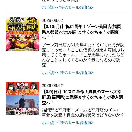
ホル調~パチ7ホール調査隊~
2026.08.02
【8/10(月)】祝31周年！ゾーン苅田店(福岡
県京都郡)でホル調!ますくofちゅうが調査
へ！！
ゾーン苅田店の31周年をますくofちゅうが調
査しまっせ～！ここは低貸の概念を毎回ぶち
壊してくるホール。そこが周年になったらど
んなことをしてくるのか？気になるので調
査！！
ホル調~パチ7ホール調査隊~
2026.08.02
【8/9(日)】10スロ革命！真夏のズーム太宰
府店(福岡県)に隠密ますくofちゅうが潜入調
査へ！
福岡県太宰府市・ズーム太宰府店の10スロ
革命を調査！真夏の店内状況はどうなのか？
ホル調~パチ7ホール調査隊~