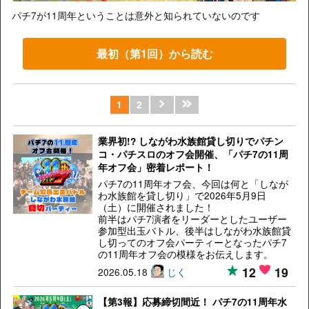
パチ7が11周年ということは意外と知られていないのです
最初（第1回）から読む
1
2
業界初!? しながわ水族館貸し切りでパチン
コ・パチスロのオフ会開催、「パチ7の11周
年オフ会」密着レポート！
パチ7の11周年オフ会、今回は何と「しなが
わ水族館を貸し切り」で2026年5月9日
（土）に開催されました！
前半はパチ7演者をリーダーとしたユーザー
参加型出玉バトル、後半はしながわ水族館貸
し切ってのオフ会パーティーとなったパチ7
の11周年オフ会の模様をお伝えします。
12
19
2026.05.18
じく
【第3報】応募締切間近！ パチ7の11周年水