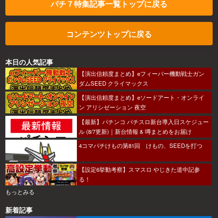
パチ７特集記事一覧トップに戻る
コンテンツトップに戻る
本日の人気記事
【演出信頼度まとめ】eフィーバー機動戦士ガン
ダムSEED クライマックス
【演出信頼度まとめ】eソードアート・オンライ
ン アリシゼーション 夜空
【最新】パチンコ パチスロ新台導入日スケジュー
ル (8/7更新)｜新台情報 & 噂まとめをお届け
4コマパチけもの第81回 けもの、SEEDを打つ
【設定6挙動考察】スマスロ やじきた道中記参
る！
もっとみる
新着記事