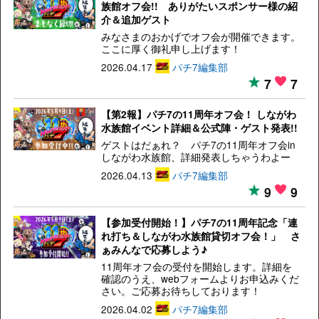
族館オフ会!! ありがたいスポンサー様の紹
介＆追加ゲスト
みなさまのおかげでオフ会が開催できます。
ここに厚く御礼申し上げます！
2026.04.17
パチ7編集部
7
7
【第2報】パチ7の11周年オフ会！ しながわ
水族館イベント詳細＆公式陣・ゲスト発表!!
ゲストはだぁれ？ パチ7の11周年オフ会in
しながわ水族館、詳細発表しちゃうわよー
2026.04.13
パチ7編集部
9
9
【参加受付開始！】パチ7の11周年記念「連
れ打ち＆しながわ水族館貸切オフ会！」 さ
ぁみんなで応募しよう♪
11周年オフ会の受付を開始します。詳細を
確認のうえ、webフォームよりお申込みくだ
さい。ご応募お待ちしております！
2026.04.02
パチ7編集部