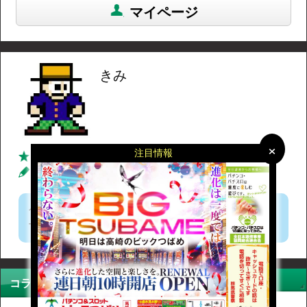
マイページ
きみ
×
×
注目情報
面白い獲得数
65件
コメント総数
54件
コラム総数
20件
色々ウチます。
Twitter→@slot_jug_hana
コラム一覧