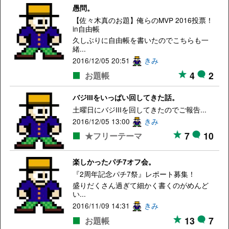
愚問。
【佐々木真のお題】俺らのMVP 2016投票！
in自由帳
久しぶりに自由帳を書いたのでこちらも一
緒...
2016/12/05 20:51
きみ
4
2
お題帳
バジIIIをいっぱい回してきた話。
土曜日にバジIIIを回してきたのでご報告...
2016/12/05 13:00
きみ
7
10
★フリーテーマ
楽しかったパチ7オフ会。
『2周年記念パチ7祭』レポート募集！
盛りだくさん過ぎて細かく書くのがめんど
い...
2016/11/09 14:31
きみ
13
7
お題帳