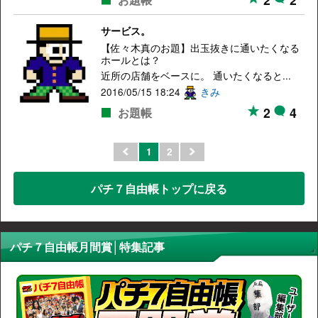
サービス。
【佐々木真のお題】出玉抜きに通いたくなる
ホールとは？
近所の店舗をベースに。 通いたくなると...
2016/05/15 18:24
きみ
2
4
お題帳
1
2
パチ７自由帳トップに戻る
パチ７自由帳月間賞│特集記事