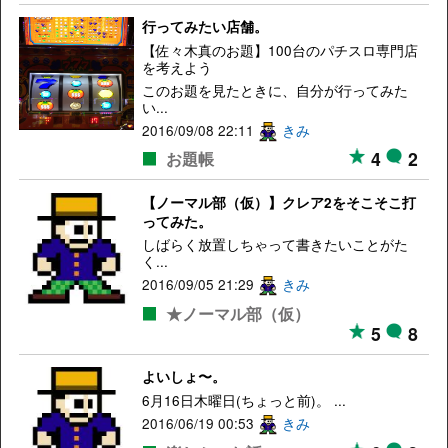
行ってみたい店舗。
【佐々木真のお題】100台のパチスロ専門店
を考えよう
このお題を見たときに、自分が行ってみた
い...
2016/09/08 22:11
きみ
4
2
お題帳
【ノーマル部（仮）】クレア2をそこそこ打
ってみた。
しばらく放置しちゃって書きたいことがた
く...
2016/09/05 21:29
きみ
★ノーマル部（仮）
5
8
よいしょ〜。
6月16日木曜日(ちょっと前)。 ...
2016/06/19 00:53
きみ