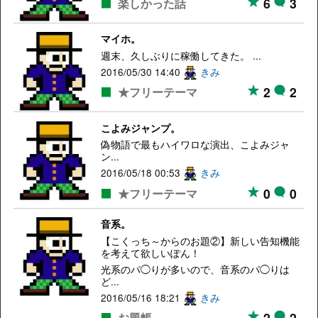
6
3
楽しかった話
マイホ。
週末、久しぶりに稼働してきた。 ...
2016/05/30 14:40
きみ
2
2
★フリーテーマ
こよみジャンプ。
偽物語で最もハイワロな演出、こよみジャ
ン...
2016/05/18 00:53
きみ
0
0
★フリーテーマ
音系。
【こくっち～からのお題②】新しい告知機能
を考えて欲しいぽん！
光系のパ◯りが多いので、音系のパ◯りは
ど...
2016/05/16 18:21
きみ
2
2
お題帳