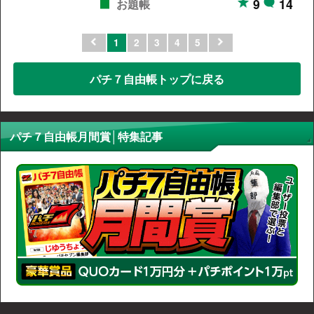
9
14
お題帳
1
2
3
4
5
パチ７自由帳トップに戻る
パチ７自由帳月間賞│特集記事