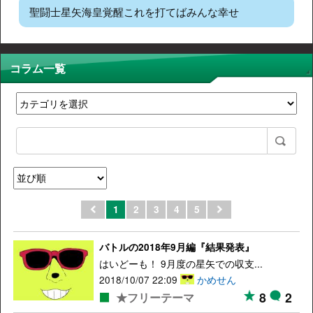
聖闘士星矢海皇覚醒これを打てばみんな幸せ
コラム一覧
1
2
3
4
5
バトルの2018年9月編『結果発表』
はいどーも！ 9月度の星矢での収支...
2018/10/07 22:09
かめせん
8
2
★フリーテーマ