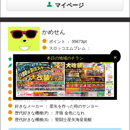
マイページ
かめせん
ポイント
35673pt
スロッコエムブレム ：
×
×
本日の地域のチラシ
面白い獲得数
594件
コメント総数
679件
コラム総数
161件
年齢
20代
エリア
奈良県奈良市
大阪府高槻市
未設定
お気に入り機種
パチンコパチスロ歴
6 年
初めて打った機種
アナザーゴッドハーデス
好きなメーカー
星矢を作った時のサンヨー
歴代好きな機種(P)
牙狼 金色になれ
歴代好きな機種(S)
聖闘士星矢海皇覚醒