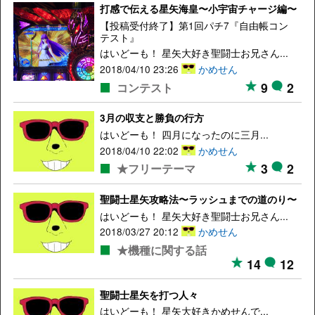
打感で伝える星矢海皇〜小宇宙チャージ編〜
【投稿受付終了】第1回パチ7『自由帳コン
テスト』
はいどーも！ 星矢大好き聖闘士お兄さん...
2018/04/10 23:26
かめせん
9
2
コンテスト
3月の収支と勝負の行方
はいどーも！ 四月になったのに三月...
2018/04/10 22:02
かめせん
3
2
★フリーテーマ
聖闘士星矢攻略法〜ラッシュまでの道のり〜
はいどーも！ 星矢大好き聖闘士お兄さん...
2018/03/27 20:12
かめせん
★機種に関する話
14
12
聖闘士星矢を打つ人々
はいどーも！ 星矢大好きかめせんで...