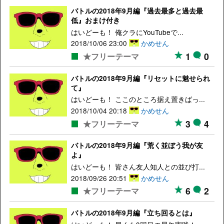
バトルの2018年9月編『過去最多と過去最
低』おまけ付き
はいどーも！ 俺クラにYouTubeで...
2018/10/06 23:00
かめせん
1
0
★フリーテーマ
バトルの2018年9月編『リセットに魅せられ
て』
はいどーも！ ここのところ据え置きばっ...
2018/10/04 20:18
かめせん
3
4
★フリーテーマ
バトルの2018年9月編『荒く並ぼう我が友
よ』
はいどーも！ 皆さん友人知人との並び打...
2018/09/26 20:51
かめせん
6
2
★フリーテーマ
バトルの2018年9月編『立ち回るとは』