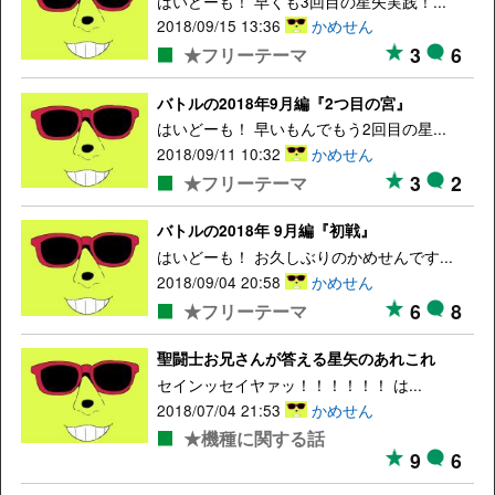
はいどーも！ 早くも3回目の星矢実践！...
2018/09/15 13:36
かめせん
3
6
★フリーテーマ
バトルの2018年9月編『2つ目の宮』
はいどーも！ 早いもんでもう2回目の星...
2018/09/11 10:32
かめせん
3
2
★フリーテーマ
バトルの2018年 9月編『初戦』
はいどーも！ お久しぶりのかめせんです...
2018/09/04 20:58
かめせん
6
8
★フリーテーマ
聖闘士お兄さんが答える星矢のあれこれ
セインッセイヤァッ！！！！！！ は...
2018/07/04 21:53
かめせん
★機種に関する話
9
6