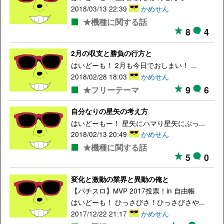
2018/03/13 22:39
かめせん
★機種に関する話
8
4
2月の収支と勝負の行方と
はいどーも！ 2月も今日でおしまい！ ...
2018/02/28 18:03
かめせん
9
6
★フリーテーマ
自分なりの星矢の考え方
はいどーもー！ 星矢にハマり星矢にぶっ...
2018/02/13 20:49
かめせん
★機種に関する話
5
0
変化と激動の業界と異動の俺と
【パチスロ】MVP 2017投票！in 自由帳
はいどーも！ ひっさびさ！ひっさびさや...
2017/12/22 21:17
かめせん