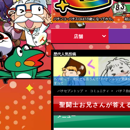
店舗
歴代人気投稿
ヘソ釘って、命釘とも言うんで
ワークショップ受講
すって
パチセブントップ
コミュニティ
パチ７自
聖闘士お兄さんが答え
メニュー