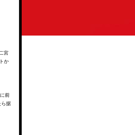
十二宮
トか
仮に前
たら据