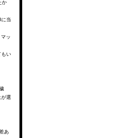
たか
Bに当
トマッ
てもい
穢
上が選
差あ