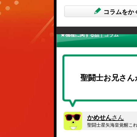
コラムをか
★機種に関する話 | コラム
聖闘士お兄さん
かめせん
さん
聖闘士星矢海皇覚醒こ