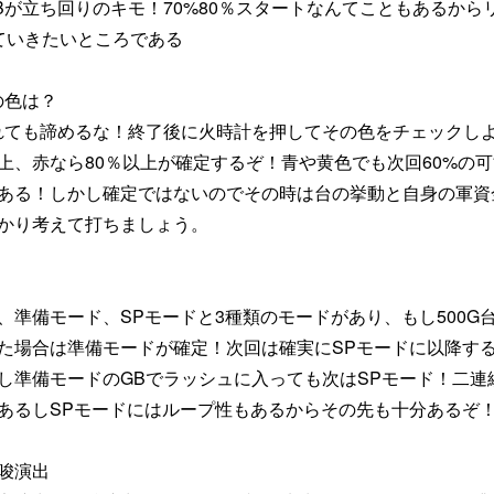
Bが立ち回りのキモ！70%80％スタートなんてこともあるから
ていきたいところである
の色は？
れても諦めるな！終了後に火時計を押してその色をチェックし
以上、赤なら80％以上が確定するぞ！青や黄色でも次回60%の
もある！しかし確定ではないのでその時は台の挙動と自身の軍資
かり考えて打ちましょう。
？
、準備モード、SPモードと3種類のモードがあり、もし500G
た場合は準備モードが確定！次回は確実にSPモードに以降す
し準備モードのGBでラッシュに入っても次はSPモード！二連
あるしSPモードにはループ性もあるからその先も十分あるぞ
唆演出