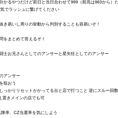
分かるやつだけど前日と当日合わせて999（前兆は963から）
ぬ気でラッシュに繋げてください
抜き易いし周りの挙動から判別することも容易いぞ！
問をまとめて答えるぞ！
闘士お兄さんとしてのアンサーと星矢狂としてのアンサー
のアンサー
を狙おう
しっかりリセットかかってる台と店で打つこと 逆にスルー回
え置きメインの店でも可
以降率、CZ当選率を気にしよう