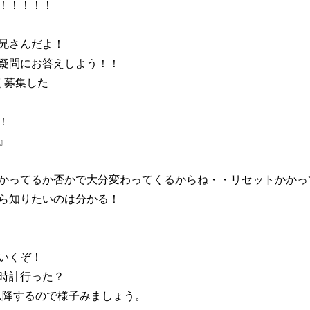
！！！！！
兄さんだよ！
疑問にお答えしよう！！
く募集した
！
』
かってるか否かで大分変わってくるからね・・リセットかかっ
ら知りたいのは分かる！
いくぞ！
時計行った？
確以降するので様子みましょう。