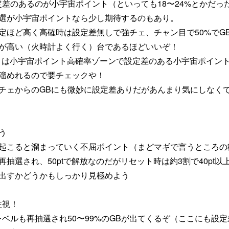
定差のあるのが小宇宙ポイント（といっても18〜24%とかだっ
選が小宇宙ポイントなら少し期待するのもあり。
定ほど高く高確時は設定差無しで強チェ、チャン目で50%でG
が高い（火時計よく行く）台であるほどいいぞ！
」は小宇宙ポイント高確率ゾーンで設定差のある小宇宙ポイン
溜めれるので要チェックや！
チェからのGBにも微妙に設定差ありだがあんまり気にしなく
う
起こると溜まっていく不屈ポイント（まどマギで言うところの
抽選され、50ptで解放なのだがリセット時は約3割で40pt以
出すかどうかもしっかり見極めよう
注視！
レベルも再抽選され50〜99%のGBが出てくるぞ（ここにも設定