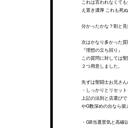
これは言われなくても
え置き濃厚 これも死
分かったかな？割と見
次はかなり多かった質
『理想の立ち回り』
この質問に対しては聖
２つ用意しました。
先ずは聖闘士お兄さん
・しっかりとリセット
上記の法則と店選びで
やG数深めの台なら据
・GB当選景気と高確