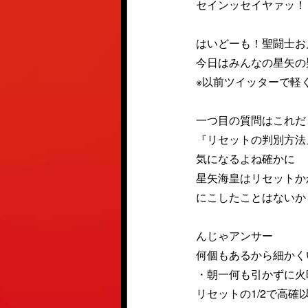
セインッセイヤァッ！
はいどーも！聖闘士お
今日はみんなの星矢の
※以前ツイッターで軽
一つ目の質問はこれだ
『リセットの判別方法
気になるよね確かに
星矢海皇はリセットか
にこしたことはないか
んじゃアンサー
何個もあるから細かく
・朝一何も引かずに火
リセットの1/2で高