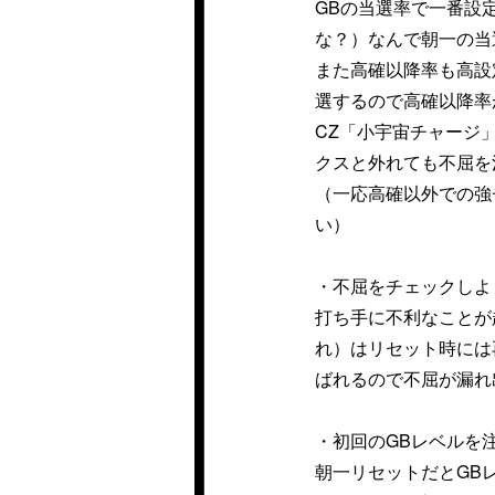
GBの当選率で一番設
な？）なんで朝一の当
また高確以降率も高設
選するので高確以降率
CZ「小宇宙チャージ
クスと外れても不屈を
（一応高確以外での強
い）
・不屈をチェックしよ
打ち手に不利なことが
れ）はリセット時には再
ばれるので不屈が漏れ
・初回のGBレベルを
朝一リセットだとGB