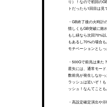
り）！なので初回のG
トだったら1回目は見
・GB終了後の火時計
惜しくもGB突破に敗
もし緑なら次回70%
もあるし70%の場合
モチベーションとしっ
・500Gで前兆は来た
星矢には、通常モード
数前兆が発生しなかっ
ラッシュは近いぞ！も
ッシュ！なんてことも
・高設定確定演出や示