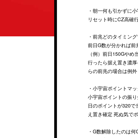
・朝一何も引かずに小
リセット時にCZ高確
・前兆どのタイミング
前日G数が分かれば前
（例）前日150Gやめ
行ったら据え置き濃厚
らの前兆の場合は例外
・小宇宙ポイントマッ
小宇宙ポイントの振り分けは、
日のポイントが320で
え置き確定 死ぬ気で
・G数解除したのは何