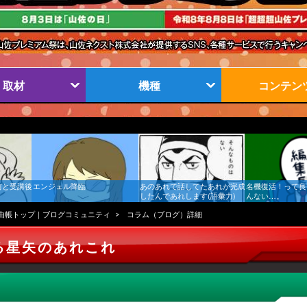
取材
機種
コンテン
前と受講後
エンジェル降臨
あのあれで話してたあれが完成
名機復活！って良
したんであれします(語彙力)
んない…。
由帳トップ｜ブログコミュニティ
コラム（ブログ）詳細
る星矢のあれこれ