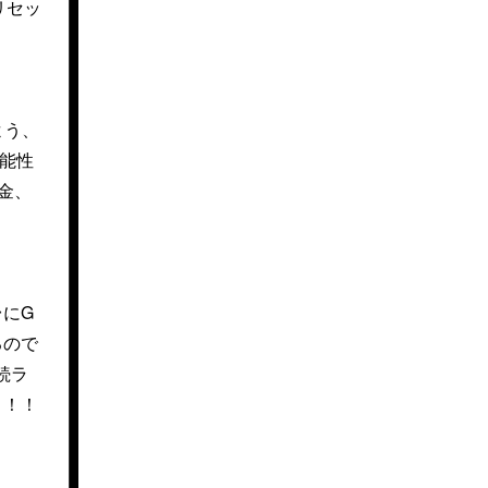
リセッ
よう、
可能性
金、
台にG
るので
続ラ
！！！