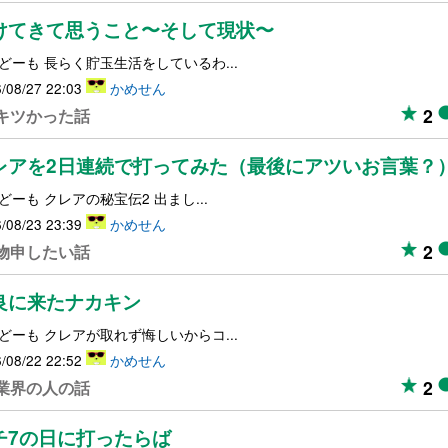
けてきて思うこと〜そして現状〜
どーも 長らく貯玉生活をしているわ...
/08/27 22:03
かめせん
2
キツかった話
レアを2日連続で打ってみた（最後にアツいお言葉？
どーも クレアの秘宝伝2 出まし...
/08/23 23:39
かめせん
2
物申したい話
良に来たナカキン
どーも クレアが取れず悔しいからコ...
/08/22 22:52
かめせん
2
業界の人の話
チ7の日に打ったらば