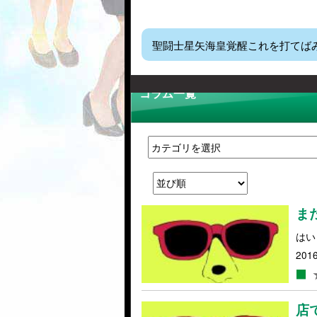
聖闘士星矢海皇覚醒これを打てば
コラム一覧
ま
はい
2016
店