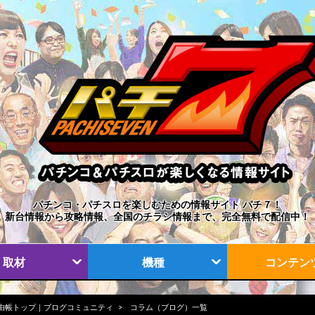
パチンコ・パチスロを楽しむための情報サイト パチ７！
新台情報から攻略情報、全国のチラシ情報まで、完全無料で配信中！
取材
機種
コンテン
由帳トップ｜ブログコミュニティ
コラム（ブログ）一覧