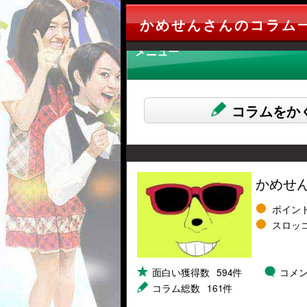
かめせんさんのコラム
メニュー
コラムをか
かめせ
ポイン
スロッ
面白い獲得数
594件
コメ
コラム総数
161件