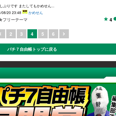
しぶりです またしてもかめせん...
/08/20 23:48
かめせん
4
★フリーテーマ
2
3
4
5
6
パチ７自由帳トップに戻る