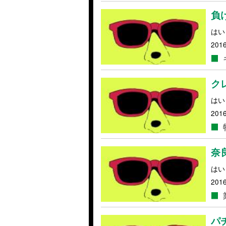
負
はい
2016
ク
はい
2016
奈
はい
2016
パ