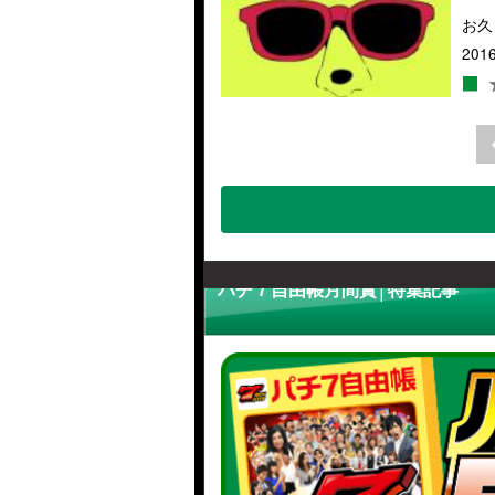
お久
2016
パチ７自由帳月間賞│特集記事