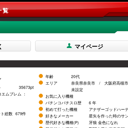
一覧
く
マイページ
ん
年齢
20代
エリア
奈良県奈良市
大阪府高槻
ト
35673pt
未設定
コエムブレム ：
お気に入り機種
パチンコパチスロ歴
6 年
初めて打った機種
アナザーゴッドハー
ント総数
679件
好きなメーカー
星矢を作った時のサ
歴代好きな機種(P)
牙狼 金色になれ