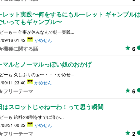
ーレット実践〜何をするにもルーレット ギャンブル
でいってもギャンブル〜
どーもー 仕事が休みなんで朝一実践...
/09/16 01:42
かめせん
6
★機種に関する話
ーマルとノーマルっぽい奴のおかげ
どーも 久しぶりのぉ〜・・・かめせ...
/09/11 23:40
かめせん
6
★フリーテーマ
日はスロットじゃねーわ！って思う瞬間
どーも 給料の8割をすでに溶か...
/08/31 00:22
かめせん
2
★フリーテーマ