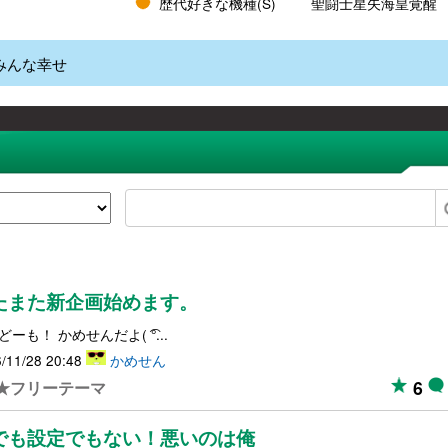
歴代好きな機種(S)
聖闘士星矢海皇覚醒
みんな幸せ
たまた新企画始めます。
どーも！ かめせんだよ( ͡°...
/11/28 20:48
かめせん
6
★フリーテーマ
でも設定でもない！悪いのは俺