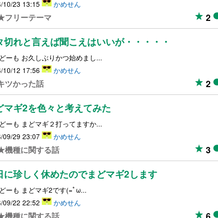
/10/23 13:15
かめせん
2
★フリーテーマ
タ切れと言えば聞こえはいいが・・・・・
どーも お久しぶりかつ始めまし...
/10/12 17:56
かめせん
2
キツかった話
どマギ2を色々と考えてみた
どーも まどマギ２打ってますか...
/09/29 23:07
かめせん
3
★機種に関する話
日に珍しく休めたのでまどマギ2します
どーも まどマギ2です(=ﾟω...
/09/22 22:52
かめせん
6
★機種に関する話