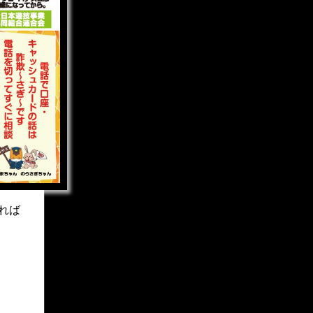
一覧
は、別
れば