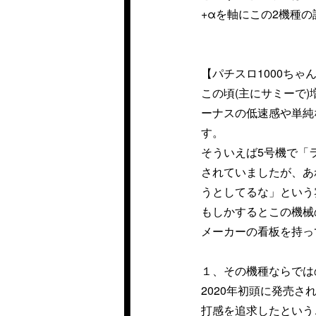
+αを軸にこの2機種
【パチスロ1000ちゃ
この頃(主にサミーで
ーナスの低速感や単純
す。
そういえば5号機で「
されていましたが、あ
うとしてるな」という
もしかするとこの機械
メーカーの看板を持っ
１、その機種ならでは
2020年初頭に発売さ
打感を追求したという