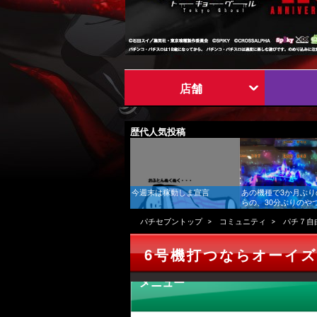
店舗
歴代人気投稿
今週末は稼動しま宣言
あの機種で3か月ぶり
らの、30分ぶりのや
ズ稼働日記】
パチセブントップ
コミュニティ
パチ７自
6号機打つならオーイ
メニュー