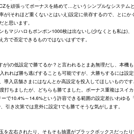
のCZを頑張ってボーナスを絡めて…というシンプルなシステム
率が(それほど重くないとはいえ)設定に依存するので、とにかく
だと思います。
もマジハロもポンポン1000枚は出ないし(少なくとも私は)、
え方で否定できるものではないはずです。
Tですが)の低設定で勝てるか？と言われるとまあ無理だし、本機
か入れれば勝ち逃げすることも可能ですが、大勝ちするには設定
、導入店舗さまにはなんとか高設定を投入してほしいものです
2度打ちましたが、どちらも勝てました。ボーナス重複はスイカ
ェリーで10.4%～14.6%という許容できる範囲の設定差(いわゆる
で、引き次第では意外に設定1でも勝てそうな気がします。
玉を左右されたり、そもそも抽選がブラックボックスだったり