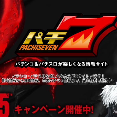
パチンコ・パチスロを楽しむための情報サイト パチ７！
新台情報から攻略情報、全国のチラシ情報まで、完全無料で配信中！