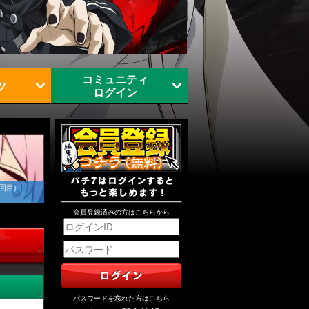
コミュニティ
ツ
ログイン
回目)
会員登録済みの方はこちらから
パスワードを忘れた方はこちら