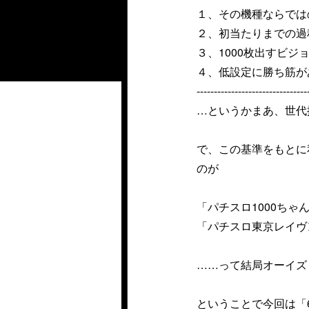
１、その機種ならでは
２、初当たりまでの過
３、1000枚出すビジ
４、低設定に勝ち筋が
--------------------------------
…というかまあ、世代
で、この基準をもとに
のが
「パチスロ1000ちゃ
「パチスロ東京レイヴ
……って結局オーイズ
ということで今回は「