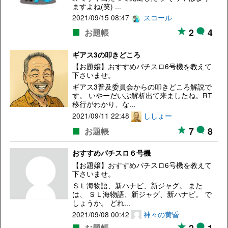
ますよね(笑) ...
2021/09/15 08:47
スコール
2
4
お題帳
ギアス3の叩きどころ
【お題嬢】おすすめパチスロ6号機を教えて
下さいませ。
ギアス3普及委員会からの叩きどころ解説で
す。 いやーだいぶ解析出て来ましたね。RT
移行がわかり、な...
2021/09/11 22:48
ししょー
7
8
お題帳
おすすめパチスロ６号機
【お題嬢】おすすめパチスロ6号機を教えて
下さいませ。
ＳＬ海物語、新ハナビ、新ジャグ。 また
は、 ＳＬ海物語、新ジャグ、新ハナビ。 で
しょうか。 どれ...
2021/09/08 00:42
神々の黄昏
2
1
お題帳