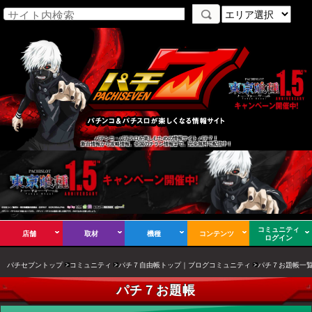
パチンコ・パチスロを楽しむための情報サイト パチ７！
新台情報から攻略情報、全国のチラシ情報まで、完全無料で配信中！
コミュニティ
店舗
取材
機種
コンテンツ
ログイン
パチセブントップ
コミュニティ
パチ７自由帳トップ｜ブログコミュニティ
パチ７お題帳一
パチ７お題帳