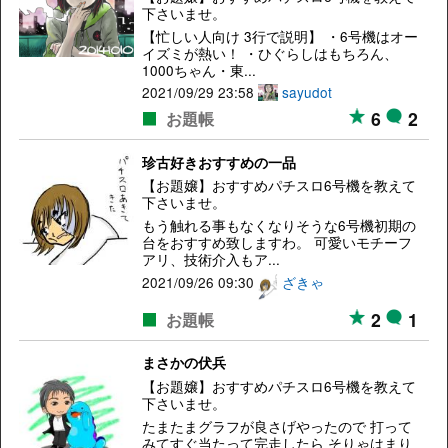
下さいませ。
【忙しい人向け 3行で説明】 ・6号機はオー
イズミが熱い！ ・ひぐらしはもちろん、
1000ちゃん・東...
2021/09/29 23:58
sayudot
6
2
お題帳
珍古好きおすすめの一品
【お題嬢】おすすめパチスロ6号機を教えて
下さいませ。
もう触れる事もなくなりそうな6号機初期の
台をおすすめ致しますわ。 可愛いモチーフ
アリ、技術介入もア...
2021/09/26 09:30
ざきゃ
2
1
お題帳
まさかの伏兵
【お題嬢】おすすめパチスロ6号機を教えて
下さいませ。
たまたまグラフが良さげやったので 打って
みてすぐ当たって完走したら そりゃはまり