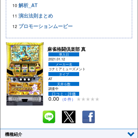
解析_AT
演出法則まとめ
プロモーションムービー
麻雀格闘倶楽部 真
導入日
2021.01.12
メーカー名
コナミアミューズメント
タイプ
AT
天井Ｇ数
調査中
口コミ・評価
0.00
（0 件）
機種紹介