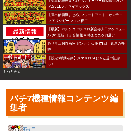
【演出信頼度まとめ】eフィーバー機動戦士ガン
ダムSEED クライマックス
【演出信頼度まとめ】eソードアート・オンライ
ン アリシゼーション 夜空
【最新】パチンコ パチスロ新台導入日スケジュー
ル (8/8更新)｜新台情報 & 噂まとめをお届け
脱サラ回胴漫画家 ダンナくん 第378回「真夏の奇
跡」
【設定6挙動考察】スマスロ やじきた道中記参
る！
もっとみる
パチ7機種情報コンテンツ編
集者
右キモ