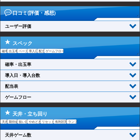
口コミ(評価・感想)
ユーザー評価
スペック
確率
出玉率
ベース
導入日
配当
ゲームフロー
確率・出玉率
導入日・導入台数
配当表
ゲームフロー
天井・立ち回り
天井
期待値
狙い目
やめどき
リセット
有利区間
ランプ
天井ゲーム数