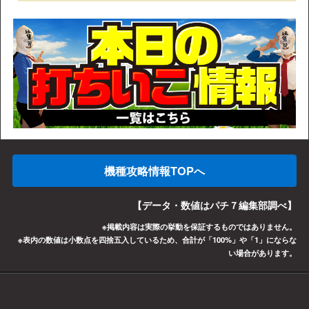
機種攻略情報TOPへ
【データ・数値はパチ７編集部調べ】
※掲載内容は実際の挙動を保証するものではありません。
※表内の数値は小数点を四捨五入しているため、合計が「100%」や「1」にならな
い場合があります。