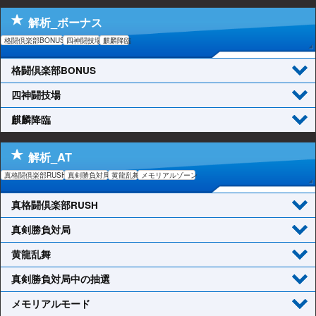
解析_ボーナス
格闘倶楽部BONUS
四神闘技場
麒麟降臨
格闘倶楽部BONUS
四神闘技場
麒麟降臨
解析_AT
真格闘倶楽部RUSH
真剣勝負対局
黄龍乱舞
メモリアルゾーン
真格闘倶楽部RUSH
真剣勝負対局
黄龍乱舞
真剣勝負対局中の抽選
メモリアルモード