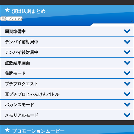
演出法則まとめ
法則
プレミアム
周期準備中
テンパイ前対局中
テンパイ後対局中
点数結果画面
雀牌モード
プチプロクエスト
真プチプロじゃんけんバトル
バカンスモード
メモリアルモード
プロモーションムービー