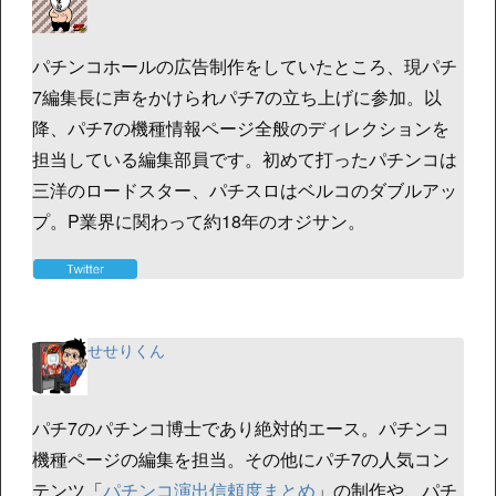
パチンコホールの広告制作をしていたところ、現パチ
7編集長に声をかけられパチ7の立ち上げに参加。以
降、パチ7の機種情報ページ全般のディレクションを
担当している編集部員です。初めて打ったパチンコは
三洋のロードスター、パチスロはベルコのダブルアッ
プ。P業界に関わって約18年のオジサン。
せせりくん
パチ7のパチンコ博士であり絶対的エース。パチンコ
機種ページの編集を担当。その他にパチ7の人気コン
テンツ「
パチンコ演出信頼度まとめ
」の制作や、パチ