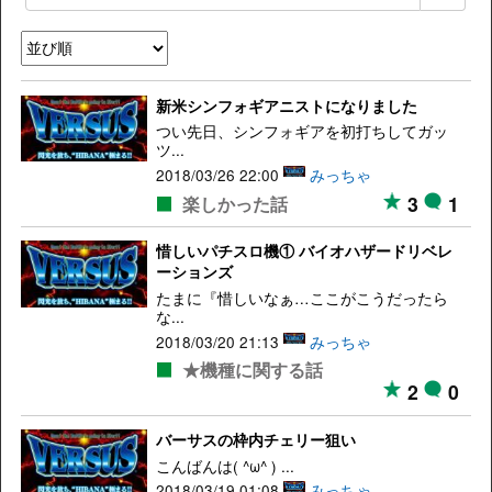
新米シンフォギアニストになりました
つい先日、シンフォギアを初打ちしてガッ
ツ...
2018/03/26 22:00
みっちゃ
3
1
楽しかった話
惜しいパチスロ機① バイオハザードリベレ
ーションズ
たまに『惜しいなぁ…ここがこうだったら
な...
2018/03/20 21:13
みっちゃ
★機種に関する話
2
0
バーサスの枠内チェリー狙い
こんばんは( ^ω^ ) ...
2018/03/19 01:08
みっちゃ