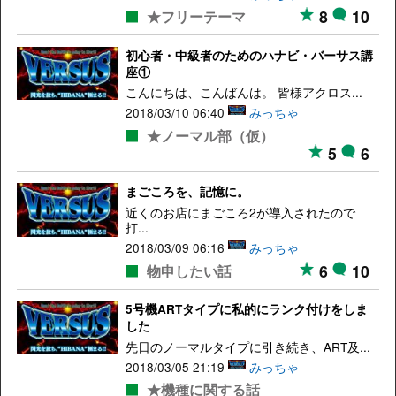
8
10
★フリーテーマ
初心者・中級者のためのハナビ・バーサス講
座①
こんにちは、こんばんは。 皆様アクロス...
2018/03/10 06:40
みっちゃ
★ノーマル部（仮）
5
6
まごころを、記憶に。
近くのお店にまごころ2が導入されたので
打...
2018/03/09 06:16
みっちゃ
6
10
物申したい話
5号機ARTタイプに私的にランク付けをしま
した
先日のノーマルタイプに引き続き、ART及...
2018/03/05 21:19
みっちゃ
★機種に関する話