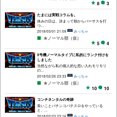
8
3
たまには実戦コラムを。
休みの日は、決まって朝からバーサスを打
つ...
2018/03/01 21:09
みっちゃ
★ノーマル部（仮）
5
4
5号機ノーマルタイプに私的にランク付けを
しました
当然ながら私の個人的な思い入れモリモリ
の...
2018/02/26 23:33
みっちゃ
★ノーマル部（仮）
10
10
コンチネンタルの奇跡
長いことパチンコパチスロをやっている
と、...
2018/02/23 23:16
みっちゃ