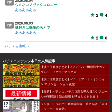
2026.08.04
ウミネコノヴァクコロニー
ああああああ
2
4
2026.08.03
謎解きは稼働のあとで
ああああああ
2
0
パチ７自由帳へ
パチ７コンテンツ本日の人気記事
【演出信頼度まとめ】eフィーバー機動戦士ガン
ダムSEED クライマックス
【演出信頼度まとめ】eソードアート・オンライ
ン アリシゼーション 夜空
【最新】パチンコ パチスロ新台導入日スケジュー
ル (8/6更新)｜新台情報 & 噂まとめをお届け
ジンざぶろうのパチ動画編集録 第２５話 「スロ
チューバー大会②」