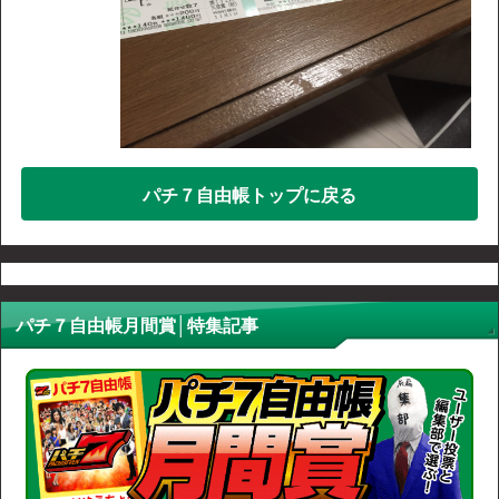
パチ７自由帳トップに戻る
パチ７自由帳月間賞│特集記事