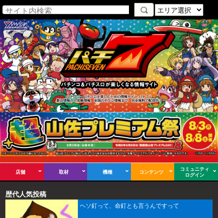
パチンコ・パチスロを楽しむための情報サイト パチ７！
新台情報から攻略情報、全国のチラシ情報まで、完全無料で配信中！
コミュニティ
店舗
取材
機種
コンテンツ
ログイン
歴代人気投稿
ヘソ釘って、命釘とも言うんですって