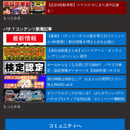
【設定6挙動考察】スマスロ やじきた道中記参
る！
もっとみる
パチ７コンテンツ新着記事
【最新】パチンコ パチスロ新台導入日スケジュー
ル (8/6更新)｜新台情報 & 噂まとめをお届け
【演出信頼度まとめ】eソードアート・オンライ
ン アリシゼーション 夜空
ホールからなくなる前に打ち納め!! パチスロ検
定・認定情報データベース【2026年度パチスロ
版】
漢の神曲は供給なし!? おまえらの質問だいたい
答えRADIO vol.9
オリジナルグッズが当たる!! ぱちタウン×パチ7×
パチガブ3メディア合同企画 「eフィーバー機動戦
士ガンダムSEED クライマックスをこのホールで
もっとみる
打ちたい！」キャンペーン開催
コミュニティへ