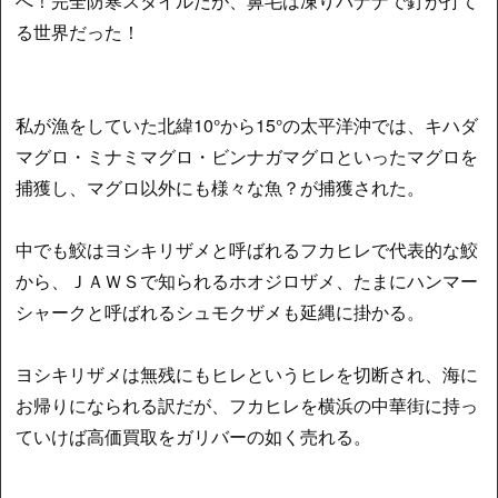
へ！完全防寒スタイルだが、鼻毛は凍りバナナで釘が打て
る世界だった！
私が漁をしていた北緯10°から15°の太平洋沖では、キハダ
マグロ・ミナミマグロ・ビンナガマグロといったマグロを
捕獲し、マグロ以外にも様々な魚？が捕獲された。
中でも鮫はヨシキリザメと呼ばれるフカヒレで代表的な鮫
から、ＪＡＷＳで知られるホオジロザメ、たまにハンマー
シャークと呼ばれるシュモクザメも延縄に掛かる。
ヨシキリザメは無残にもヒレというヒレを切断され、海に
お帰りになられる訳だが、フカヒレを横浜の中華街に持っ
ていけば高価買取をガリバーの如く売れる。