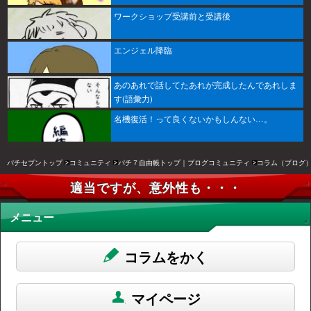
ワークショップ受講前と受講後
エンジェル降臨
あのあれで話してたあれが完成したんであれしま
す(語彙力)
名機復活！って良くないかもしんない…。
パチセブントップ
コミュニティ
パチ７自由帳トップ｜ブログコミュニティ
コラム（ブログ
適当ですが、意外性も・・・
メニュー
コラムをかく
マイページ