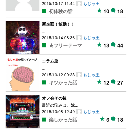
2015/10/17 11:44
もじゃ王
10
18
初体験の話
新企画！始動！！
...
2015/10/14 08:36
もじゃ王
13
44
★フリーテーマ
コラム脳
...
2015/10/12 00:33
もじゃ王
12
27
キツかった話
オフ会その後
最近の悩みは、嫁...
2015/10/08 12:49
もじゃ王
6
18
楽しかった話