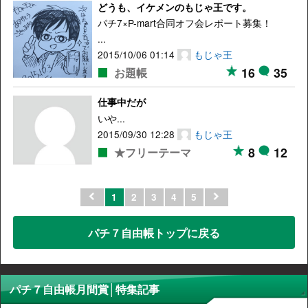
どうも、イケメンのもじゃ王です。
パチ7×P-mart合同オフ会レポート募集！
...
2015/10/06 01:14
もじゃ王
16
35
お題帳
仕事中だが
いや...
2015/09/30 12:28
もじゃ王
8
12
★フリーテーマ
1
2
3
4
5
パチ７自由帳トップに戻る
パチ７自由帳月間賞│特集記事