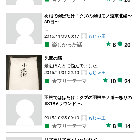
羽根で羽ばたけ！クズの羽根モノ道東北編〜
3R目〜
...
2015/11/03 00:17
もじゃ王
8
20
楽しかった話
先輩の話
最近ほんとに悩んでました。 ...
2015/11/01 22:13
もじゃ王
10
24
★フリーテーマ
羽根ではばたけ！クズの羽根モノ道〜怒りの
EXTRAラウンド〜.
...
2015/10/25 09:19
もじゃ王
8
14
★フリーテーマ
リア充リア充というけれど。