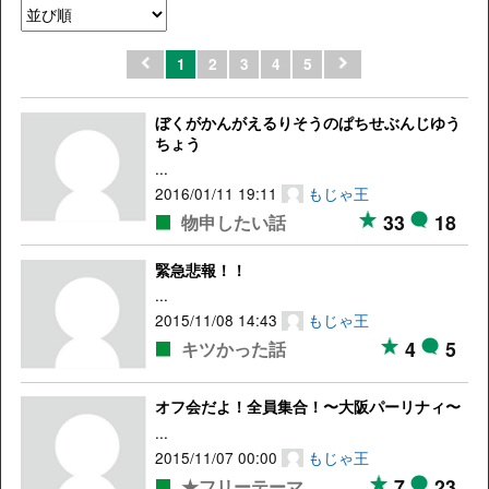
1
2
3
4
5
ぼくがかんがえるりそうのぱちせぶんじゆう
ちょう
...
2016/01/11 19:11
もじゃ王
33
18
物申したい話
緊急悲報！！
...
2015/11/08 14:43
もじゃ王
4
5
キツかった話
オフ会だよ！全員集合！〜大阪パーリナィ〜
...
2015/11/07 00:00
もじゃ王
7
23
★フリーテーマ