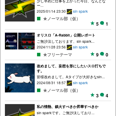
少し早めに仕事を上がった今日、なんとな
ー...
2025/01/14 23:30
sin spark
★ノーマル部（仮）
5
1
オリスロ「A-Rabbit」公開レポート
ご無沙汰しております、sin spark...
2024/11/28 23:56
sin spark
9
0
★フリーテーマ
改めまして、妄想を形にしたいスロ打ちで
す。
皆様改めまして。Aタイプが大好きなsin...
2024/08/31 18:57
sin spark
★ノーマル部（仮）
3
4
私の情熱、鎮火すべきか昇華すべきか
sin sparkです。ご無沙汰しており...