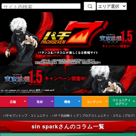
パチンコ・パチスロを楽しむための情報サイト パチ７！
新台情報から攻略情報、全国のチラシ情報まで、完全無料で配信中！
コミュニティ
店舗
取材
機種
コンテンツ
ログイン
パチセブントップ
コミュニティ
パチ７自由帳トップ｜ブログコミュニティ
コラム（ブログ
sin sparkさんのコラム一覧