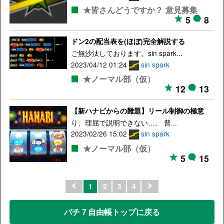
★皆さんどうですか？ 意見募集
5
8
ドン2の配当表を(ほぼ)完全解説する
ご無沙汰しております。sin spark...
2023/04/12 01:24
sin spark
★ノーマル部（仮）
12
13
【新ハナビからの難題】リール制御の極意
り、理屈で説明できない…。 普...
2023/02/26 15:02
sin spark
★ノーマル部（仮）
5
15
1
2
3
4
パチ７自由帳トップに戻る