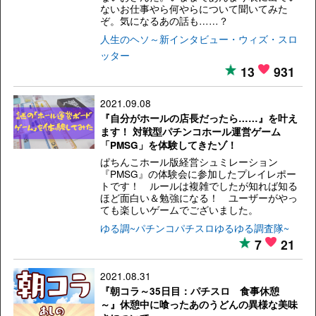
ないお仕事やら何やらについて聞いてみた
ぞ。気になるあの話も……？
人生のヘソ～新インタビュー・ウィズ・スロ
ッター
13
931
2021.09.08
『自分がホールの店長だったら……』を叶え
ます！ 対戦型パチンコホール運営ゲーム
「PMSG」を体験してきたゾ！
ぱちんこホール版経営シュミレーション
『PMSG』の体験会に参加したプレイレポー
トです！ ルールは複雑でしたが知れば知る
ほど面白い＆勉強になる！ ユーザーがやっ
ても楽しいゲームでございました。
ゆる調~パチンコパチスロゆるゆる調査隊~
7
21
2021.08.31
『朝コラ～35日目：パチスロ 食事休憩
～』休憩中に喰ったあのうどんの異様な美味