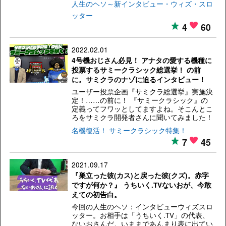
人生のヘソ～新インタビュー・ウィズ・スロ
ッター
4
60
2022.02.01
4号機おじさん必見！ アナタの愛する機種に
投票するサミークラシック総選挙！ の前
に。サミクラのナゾに迫るインタビュー！
ユーザー投票企画『サミクラ総選挙』実施決
定！……の前に！ 『サミークラシック』の
定義ってフワッとしてますよね。そこんとこ
ろをサミクラ開発者さんに聞いてみました！
名機復活！ サミークラシック特集！
7
45
2021.09.17
『巣立った彼(カス)と戻った彼(クズ)。赤字
ですが何か？』 うちいく.TVないおが、今敢
えての初告白。
今回の人生のヘソ：インタビューウィズスロ
ッター。お相手は「うちいく.TV」の代表、
ないおさんだ。いままであんまり表に出てい