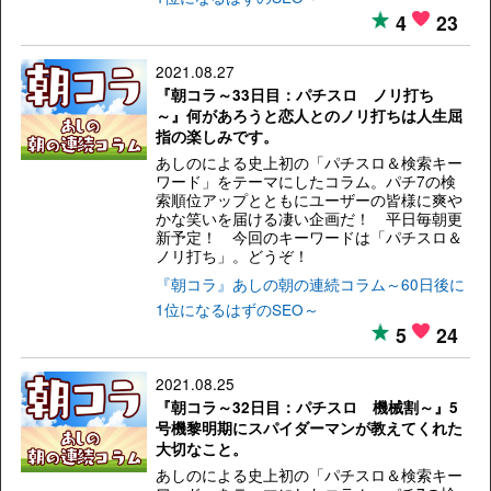
4
23
2021.08.27
『朝コラ～33日目：パチスロ ノリ打ち
～』何があろうと恋人とのノリ打ちは人生屈
指の楽しみです。
あしのによる史上初の「パチスロ＆検索キー
ワード」をテーマにしたコラム。パチ7の検
索順位アップとともにユーザーの皆様に爽や
かな笑いを届ける凄い企画だ！ 平日毎朝更
新予定！ 今回のキーワードは「パチスロ＆
ノリ打ち」。どうぞ！
『朝コラ』あしの朝の連続コラム～60日後に
1位になるはずのSEO～
5
24
2021.08.25
『朝コラ～32日目：パチスロ 機械割～』5
号機黎明期にスパイダーマンが教えてくれた
大切なこと。
あしのによる史上初の「パチスロ＆検索キー