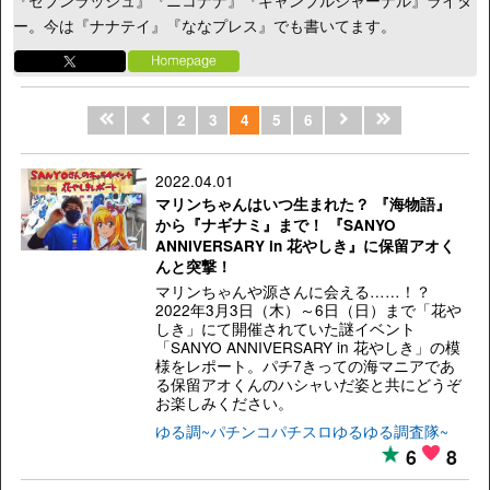
ー。今は『ナナテイ』『ななプレス』でも書いてます。
2
3
4
5
6
2022.04.01
マリンちゃんはいつ生まれた？ 『海物語』
から『ナギナミ』まで！ 『SANYO
ANNIVERSARY in 花やしき』に保留アオく
んと突撃！
マリンちゃんや源さんに会える……！？
2022年3月3日（木）～6日（日）まで「花や
しき」にて開催されていた謎イベント
「SANYO ANNIVERSARY in 花やしき」の模
様をレポート。パチ7きっての海マニアであ
る保留アオくんのハシャいだ姿と共にどうぞ
お楽しみください。
ゆる調~パチンコパチスロゆるゆる調査隊~
6
8