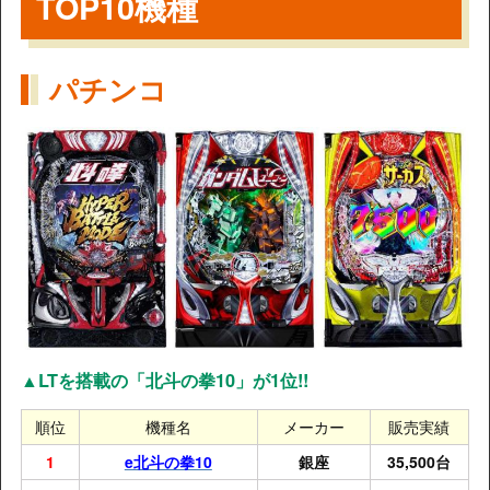
TOP10機種
パチンコ
▲LTを搭載の「北斗の拳10」が1位!!
順位
機種名
メーカー
販売実績
1
e北斗の拳10
銀座
35,500台