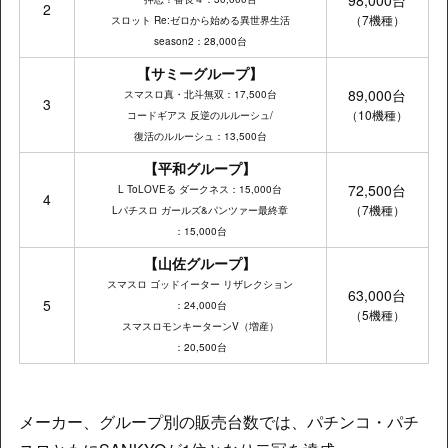
98,000台
2
（7機種）
スロット Re:ゼロから始める異世界生活
season2：28,000台
【サミー
グループ
】
89,000台
スマスロ真・北斗無双：17,500台
3
（10機種）
コードギアス 反逆のルルーシュ/
復活のルルーシュ：13,500台
【平和
グループ
】
72,500台
L ToLOVEる ダークネス：15,000台
4
（7機種）
Lパチスロ ガールズ&パンツァー最終章
：15,000台
【山佐
グループ】
スマスロ ゴッドイーター リザレクション
63,000台
5
：24,000台
（5機種）
スマスロモンキーターンV（増産）
：20,500台
メーカー、グループ別の販売台数では、パチンコ・パチ