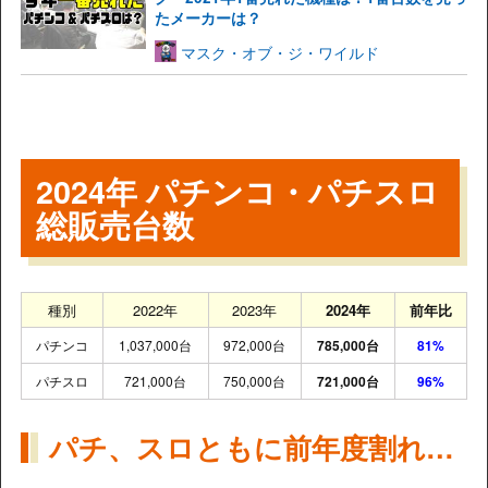
たメーカーは？
マスク・オブ・ジ・ワイルド
2024年 パチンコ・パチスロ
総販売台数
種別
2022年
2023年
2024年
前年比
パチンコ
1,037,000台
972,000台
785,000台
81%
パチスロ
721,000台
750,000台
721,000台
96%
パチ、スロともに前年度割れ…