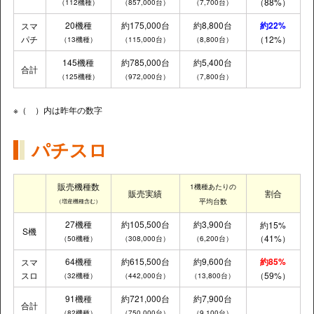
（88%）
（112機種）
（857,000台）
（7,700台）
20機種
約175,000台
約8,800台
約22%
スマ
パチ
（12%）
（13機種）
（115,000台）
（8,800台）
145機種
約785,000台
約5,400台
合計
（125機種）
（972,000台）
（7,800台）
※（ ）内は昨年の数字
パチスロ
販売機種数
1機種あたりの
販売実績
割合
平均台数
（増産機種含む）
27機種
約105,500台
約3,900台
約15%
S機
（41%）
（50機種）
（308,000台）
（6,200台）
64機種
約615,500台
約9,600台
約85%
スマ
スロ
（59%）
（32機種）
（442,000台）
（13,800台）
91機種
約721,000台
約7,900台
合計
（82機種）
（750,000台）
（9,100台）