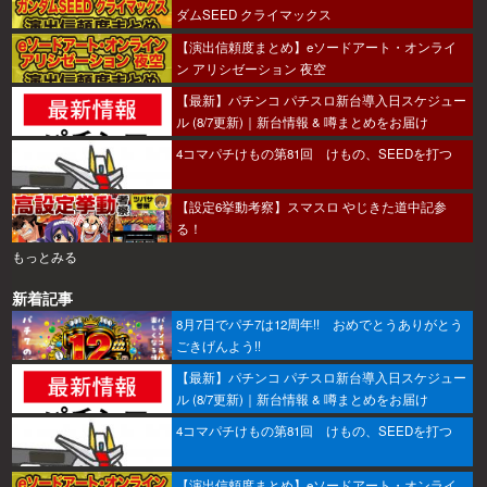
ダムSEED クライマックス
【演出信頼度まとめ】eソードアート・オンライ
ン アリシゼーション 夜空
【最新】パチンコ パチスロ新台導入日スケジュー
ル (8/7更新)｜新台情報 & 噂まとめをお届け
4コマパチけもの第81回 けもの、SEEDを打つ
【設定6挙動考察】スマスロ やじきた道中記参
る！
もっとみる
新着記事
8月7日でパチ7は12周年!! おめでとうありがとう
ごきげんよう!!
【最新】パチンコ パチスロ新台導入日スケジュー
ル (8/7更新)｜新台情報 & 噂まとめをお届け
4コマパチけもの第81回 けもの、SEEDを打つ
【演出信頼度まとめ】eソードアート・オンライ