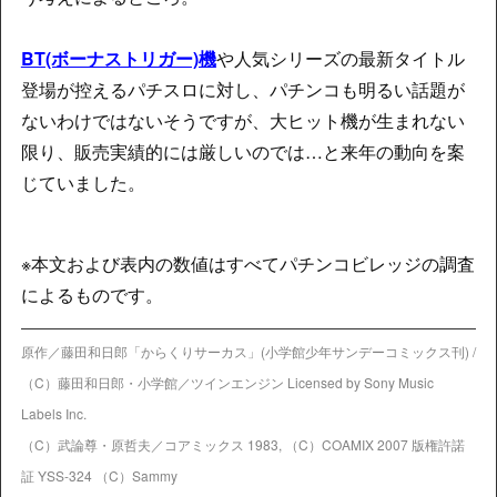
BT(ボーナストリガー)機
や人気シリーズの最新タイトル
登場が控えるパチスロに対し、パチンコも明るい話題が
ないわけではないそうですが、大ヒット機が生まれない
限り、販売実績的には厳しいのでは…と来年の動向を案
じていました。
※本文および表内の数値はすべてパチンコビレッジの調査
によるものです。
原作／藤田和日郎「からくりサーカス」(小学館少年サンデーコミックス刊) /
（C）藤田和日郎・小学館／ツインエンジン Licensed by Sony Music
Labels Inc.
（C）武論尊・原哲夫／コアミックス 1983, （C）COAMIX 2007 版権許諾
証 YSS-324 （C）Sammy