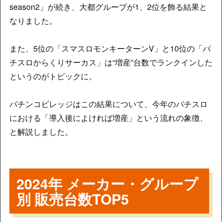
season2」が続き、大都グループが1、2位を飾る結果と
なりました。
また、5位の「スマスロモンキーターンV」と10位の「パ
チスロからくりサーカス」は“増産”台数でランクインした
というのがトピックに。
パチンコビレッジはこの結果について、今年のパチスロ
における「導入後によければ増産」という流れの象徴、
と解説しました。
2024年 メーカー・グループ
別 販売台数TOP5