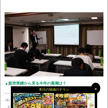
▲販売実績から見る今年の風潮は？
×
×
本日の地域のチラシ
ーーーーーーーーーーーーーーーーーーーーーーー
※集計方法について
・各数値はすべてパチンコビレッジの独自調査によるものです