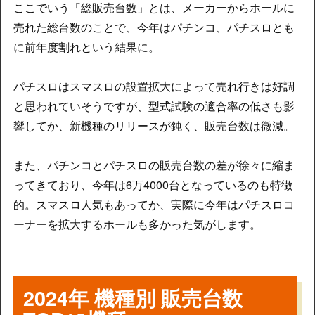
ここでいう「総販売台数」とは、メーカーからホールに
売れた総台数のことで、今年はパチンコ、パチスロとも
に前年度割れという結果に。
パチスロはスマスロの設置拡大によって売れ行きは好調
と思われていそうですが、型式試験の適合率の低さも影
響してか、新機種のリリースが鈍く、販売台数は微減。
また、パチンコとパチスロの販売台数の差が徐々に縮ま
ってきており、今年は6万4000台となっているのも特徴
的。スマスロ人気もあってか、実際に今年はパチスロコ
ーナーを拡大するホールも多かった気がします。
2024年 機種別 販売台数