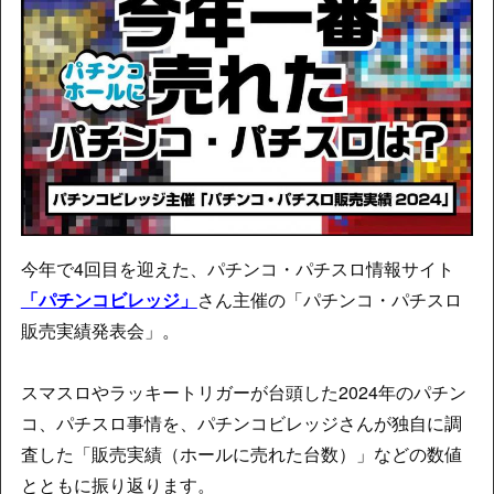
今年で4回目を迎えた、パチンコ・パチスロ情報サイト
「パチンコビレッジ」
さん主催の「パチンコ・パチスロ
販売実績発表会」。
スマスロやラッキートリガーが台頭した2024年のパチン
コ、パチスロ事情を、パチンコビレッジさんが独自に調
査した「販売実績（ホールに売れた台数）」などの数値
とともに振り返ります。