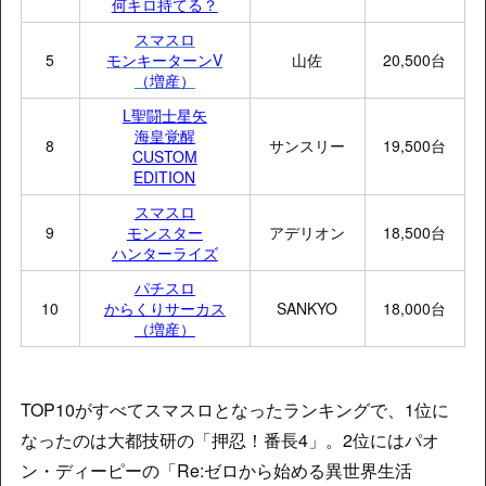
何キロ持てる？
スマスロ
5
モンキーターンV
山佐
20,500台
（増産）
L聖闘士星矢
海皇覚醒
8
サンスリー
19,500台
CUSTOM
EDITION
スマスロ
9
モンスター
アデリオン
18,500台
ハンターライズ
パチスロ
10
からくりサーカス
SANKYO
18,000台
（増産）
TOP10がすべてスマスロとなったランキングで、1位に
なったのは大都技研の「押忍！番長4」。2位にはパオ
ン・ディーピーの「Re:ゼロから始める異世界生活