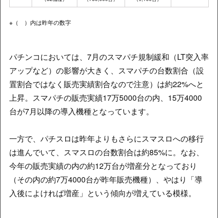
※（ ）内は昨年の数字
パチンコにおいては、7月のスマパチ規制緩和（LT突入率
アップなど）の影響が大きく、スマパチの台数割合（設
置割合ではなく販売実績割合なので注意）は約22%へと
上昇。スマパチの販売実績17万5000台の内、15万4000
台が7月以降の導入機種となっています。
一方で、パチスロは昨年よりもさらにスマスロへの移行
は進んでいて、スマスロの台数割合は約85%に。なお、
今年の販売実績の内の約12万台が増産分となっており
（その内の約7万4000台が昨年販売機種）、やはり「導
入後によければ増産」という傾向が増えている模様。