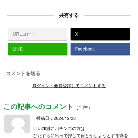
共有する
URLコピー
X
LINE
Facebook
コメントを送る
ログイン・会員登録してコメントする
この記事へのコメント
（1 件）
投稿日：2024/12/23
いい加減にパチンコの方は、
ひたすらに出玉で押して何とかしようとする癖を