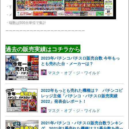
・すべての集計は納品日がベース
・メーカーは子会社等を含めたグループで集計
・端数は500台単位で集計
ーーーーーーーーーーーーーーーーーーーーーーー
過去の販売実績はコチラから
2023年パチンコパチスロ販売台数 今年もっ
とも売れた台・メーカーは？
マスク・オブ・ジ・ワイルド
2022年もっとも売れた機種は？ パチンコビ
レッジ主催「パチンコ・パチスロ販売実績
2022」発表会レポート！
マスク・オブ・ジ・ワイルド
2021年パチンコ・パチスロ販売台数ランキン
グ 2021年1番売れた機種は？1番台数を売っ