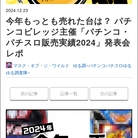
2024.12.23
今年もっとも売れた台は？ パチ
ンコビレッジ主催「パチンコ・
パチスロ販売実績2024」発表会
レポ
マスク・オブ・ジ・ワイルド
ゆる調~パチンコパチスロゆる
ゆる調査隊~
前の記事
記事一覧
次の記事