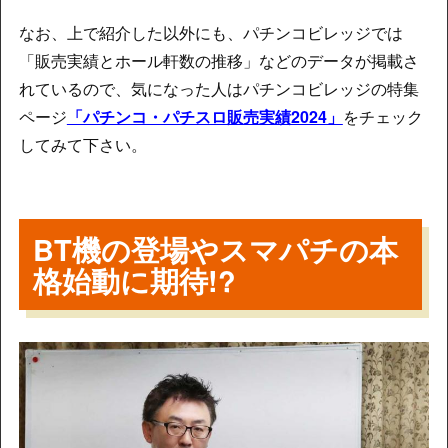
なお、上で紹介した以外にも、パチンコビレッジでは
「販売実績とホール軒数の推移」などのデータが掲載さ
れているので、気になった人はパチンコビレッジの特集
ページ
「パチンコ・パチスロ販売実績2024」
をチェック
してみて下さい。
BT機の登場やスマパチの本
格始動に期待!?