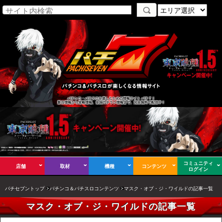
パチンコ・パチスロを楽しむための情報サイト パチ７！
新台情報から攻略情報、全国のチラシ情報まで、完全無料で配信中！
コミュニティ
店舗
取材
機種
コンテンツ
ログイン
パチセブントップ
パチンコ＆パチスロコンテンツ
マスク・オブ・ジ・ワイルドの記事一覧
マスク・オブ・ジ・ワイルドの記事一覧