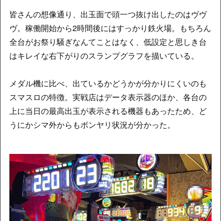
皆さんの想像通り、出玉面で頭一つ抜け出したのはヴヴ
ヴ。稼働開始から2時間後にはすっかり鉄火場。もちろん
全台がお祭り騒ぎなんてことはなく、低設定と思しき台
はキレイな右下がりのスランプグラフを描いている。
メダル機に比べ、出ているかどうかが分かりにくいのも
スマスロの特徴。実戦店はデータ表示器のほか、各台の
上に当日の最高出玉が表示される機器もあったため、ど
うにかシマ外からもボンヤリ状況が分かった。