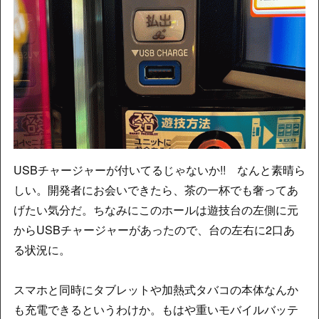
USBチャージャーが付いてるじゃないか!! なんと素晴ら
しい。開発者にお会いできたら、茶の一杯でも奢ってあ
げたい気分だ。ちなみにこのホールは遊技台の左側に元
からUSBチャージャーがあったので、台の左右に2口あ
る状況に。
スマホと同時にタブレットや加熱式タバコの本体なんか
も充電できるというわけか。もはや重いモバイルバッテ