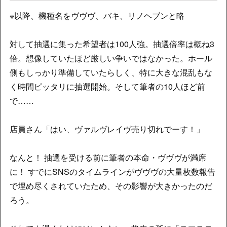
※以降、機種名をヴヴヴ、バキ、リノヘブンと略
対して抽選に集った希望者は100人強。抽選倍率は概ね3
倍。想像していたほど厳しい争いではなかった。ホール
側もしっかり準備していたらしく、特に大きな混乱もな
く時間ピッタリに抽選開始。そして筆者の10人ほど前
で……
店員さん「はい、ヴァルヴレイヴ売り切れでーす！」
なんと！ 抽選を受ける前に筆者の本命・ヴヴヴが満席
に！ すでにSNSのタイムラインがヴヴヴの大量枚数報告
で埋め尽くされていたため、その影響が大きかったのだ
ろう。