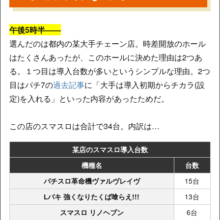
午後5時半――
選んだのは都内の某大手チェーン店。時差開放のホール
はたくさんあったが、このホールに決めた理由は2つあ
る。１つ目は導入台数が多いというシンプルな理由。2つ
目はパチ7の
過去記事
に「大手は導入初期からチカラ(設
定)を入れる」といった内容があったためだ。
この店のスマスロは合計で34台。内訳は…
某店のスマスロ導入台数
機種名
台数
15台
パチスロ革命機ヴァルヴレイヴ
13台
Lバキ 強くなりたくば喰らえ!!!
6台
スマスロ リノヘブン