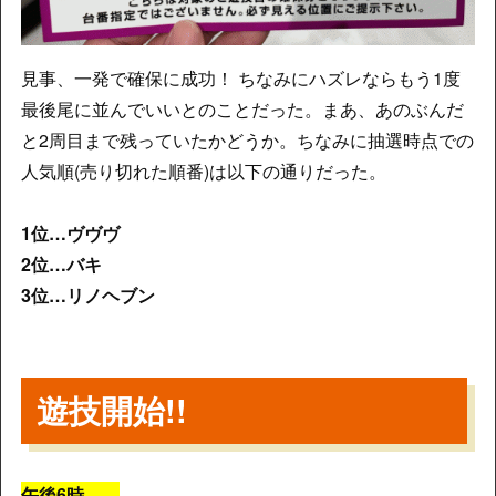
見事、一発で確保に成功！ ちなみにハズレならもう1度
最後尾に並んでいいとのことだった。まあ、あのぶんだ
と2周目まで残っていたかどうか。ちなみに抽選時点での
人気順(売り切れた順番)は以下の通りだった。
1位…ヴヴヴ
2位…バキ
3位…リノヘブン
遊技開始!!
午後6時――