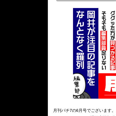
月刊パチ7の6月号でございます