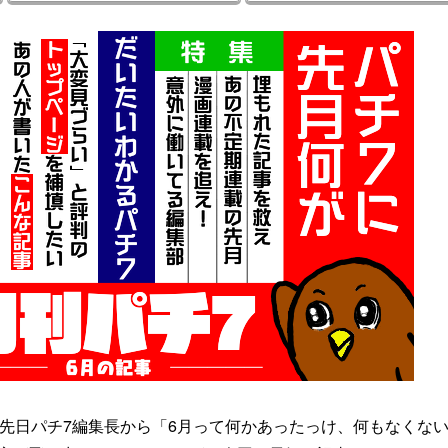
。先日パチ7編集長から「6月って何かあったっけ、何もなくな