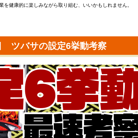
業を健康的に楽しみながら取り組む、いいかもしれません。
目 ツバサの設定6挙動考察