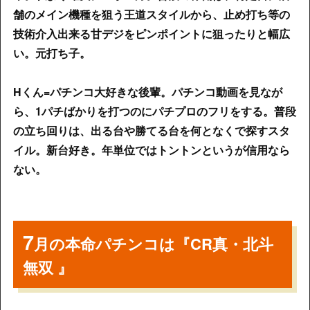
舗のメイン機種を狙う王道スタイルから、止め打ち等の
技術介入出来る甘デジをピンポイントに狙ったりと幅広
い。元打ち子。
Hくん=パチンコ大好きな後輩。パチンコ動画を見なが
ら、1パチばかりを打つのにパチプロのフリをする。
普段
の立ち回りは、出る台や勝てる台を何となくで探すスタ
イル。新台好き。年単位ではトントンというが信用なら
ない。
7
月の本命パチンコは『CR真・北斗
無双 』