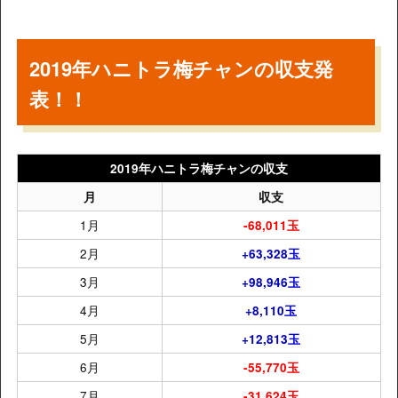
2019年ハニトラ梅チャンの収支発
表！！
2019年ハニトラ梅チャンの収支
月
収支
1月
-68,011玉
2月
+63,328玉
3月
+98,946玉
4月
+8,110玉
5月
+12,813玉
6月
-55,770玉
7月
-31,624玉