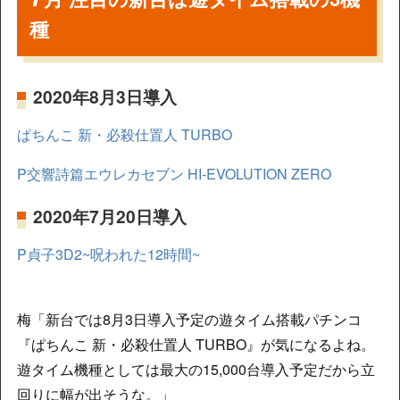
種
2020年8月3日導入
ぱちんこ 新・必殺仕置人 TURBO
P交響詩篇エウレカセブン HI-EVOLUTION ZERO
2020年7月20日導入
P貞子3D2~呪われた12時間~
梅「新台では8月3日導入予定の遊タイム搭載パチンコ
『ぱちんこ 新・必殺仕置人 TURBO』が気になるよね。
遊タイム機種としては最大の15,000台導入予定だから立
回りに幅が出そうな。」