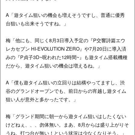
A「遊タイム狙いの機会も増えそうですし、普通に優秀
台狙いも出来そうですね。」
梅「他にも、同じく8月3日導入予定の『P交響詩篇エウ
レカセブン HI-EVOLUTION ZERO』や7月20日に導入済
みの『P貞子3D~呪われた12時間~』も遊タイム搭載機種
だから、遊タイム狙いの機会は増えるね。」
A「僕も遊タイム狙いの立回りは結構やってますし、渋
谷のグランドオープンでも、前日からの宵越し遊タイム
狙い人が意外と多かったです。」
梅「グランド期間に朝一から遊タイム狙いはしたくない
けどねぇ、、、勿体無い。まあ、8月からは盛り上がりそ
うね。打つ台が無い！という状況は少なくなりそう。」