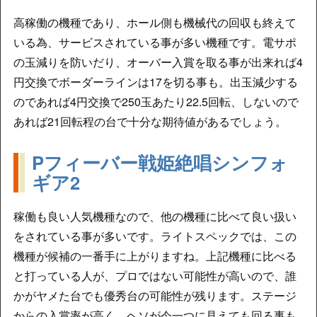
高稼働の機種であり、ホール側も機械代の回収も終えて
いる為、サービスされている事が多い機種です。電サポ
の玉減りを防いだり、オーバー入賞を取る事が出来れば4
円交換でボーダーラインは17を切る事も。出玉減少する
のであれば4円交換で250玉あたり22.5回転、しないので
あれば21回転程の台で十分な期待値があるでしょう。
Pフィーバー戦姫絶唱シンフォ
ギア2
稼働も良い人気機種なので、他の機種に比べて良い扱い
をされている事が多いです。ライトスペックでは、この
機種が候補の一番手に上がりますね。上記機種に比べる
と打っている人が、プロではない可能性が高いので、誰
かがヤメた台でも優秀台の可能性が残ります。ステージ
からの入賞率が高く、ヘソが今一つに見えても回る事も