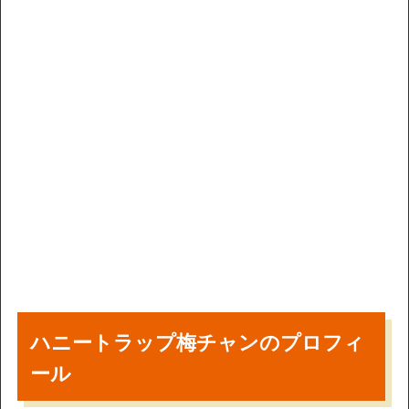
ハニートラップ梅チャンのプロフィ
ール