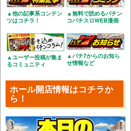
▲他の記事系コンテン
▲無料で読めるパチン
ツはコチラ！
コパチスロWEB漫画
▲パチ7からのお知ら
▲ユーザー投稿が集ま
せ情報など
るコミュニティ
ホール開店情報はコチラか
ら！