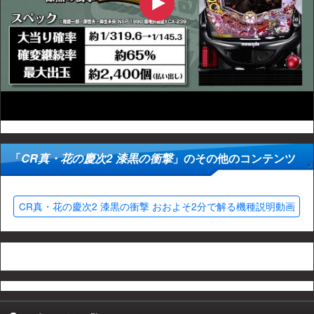
「
CR真・花の慶次2 漆黒の衝撃
」のその他のコンテンツ
CR真・花の慶次2 漆黒の衝撃 おおよそ2分で解る機種説明動画