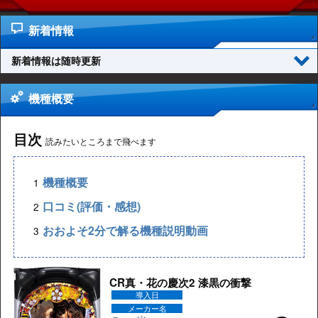
新着情報
新着情報は随時更新
機種概要
目次
読みたいところまで飛べます
機種概要
口コミ(評価・感想)
おおよそ2分で解る機種説明動画
CR真・花の慶次2 漆黒の衝撃
導入日
メーカー名