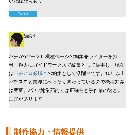
いた経歴もあり。
編集N
パチ7のパチスロ機種ページの編集兼ライターを担
当。過去にガイドワークスで編集として従事し、現在
は
パチスロ必勝本
の編集として活躍中です。10年以上
パチスロと業界にべったり関わっているので機種知識
は豊富。パチ7編集部内では正確性と手作業の速さに
定評があります。
制作協力・情報提供