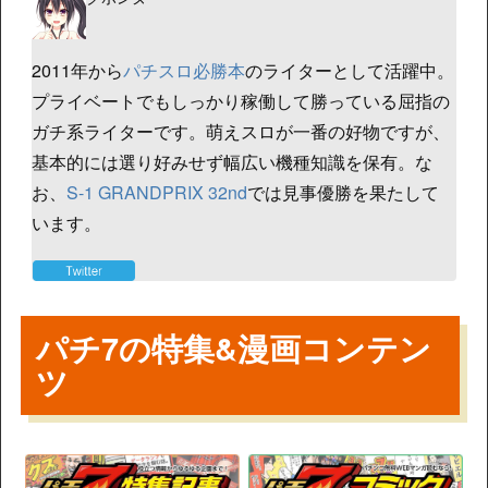
2011年から
パチスロ必勝本
のライターとして活躍中。
プライベートでもしっかり稼働して勝っている屈指の
ガチ系ライターです。萌えスロが一番の好物ですが、
基本的には選り好みせず幅広い機種知識を保有。な
お、
S-1 GRANDPRIX 32nd
では見事優勝を果たして
います。
パチ7の特集&漫画コンテン
ツ