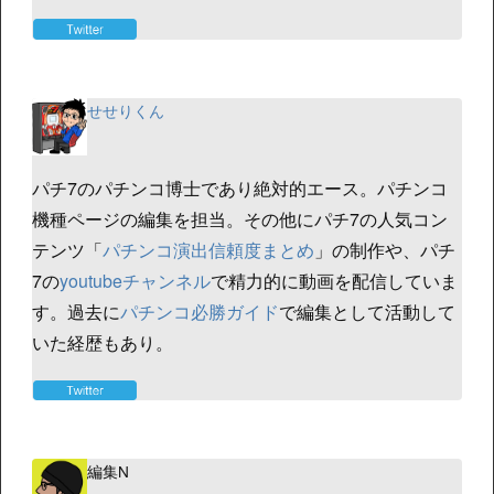
せせりくん
パチ7のパチンコ博士であり絶対的エース。パチンコ
機種ページの編集を担当。その他にパチ7の人気コン
テンツ「
パチンコ演出信頼度まとめ
」の制作や、パチ
7の
youtubeチャンネル
で精力的に動画を配信していま
す。過去に
パチンコ必勝ガイド
で編集として活動して
いた経歴もあり。
編集N