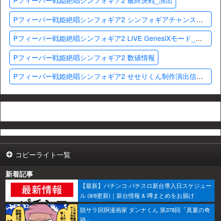
Pフィーバー戦姫絶唱シンフォギア2 最終決戦_演出
Pフィーバー戦姫絶唱シンフォギア2 シンフォギアチャンスGX_演出
Pフィーバー戦姫絶唱シンフォギア2 LIVE GenesiXモード_演出
Pフィーバー戦姫絶唱シンフォギア2 数値情報
Pフィーバー戦姫絶唱シンフォギア2 せせりくん制作演出信頼度まとめ記事
コピーライト一覧
新着記事
【最新】パチンコ パチスロ新台導入日スケジュー
ル (8/8更新)｜新台情報 & 噂まとめをお届け
脱サラ回胴漫画家 ダンナくん 第378回「真夏の奇
跡」