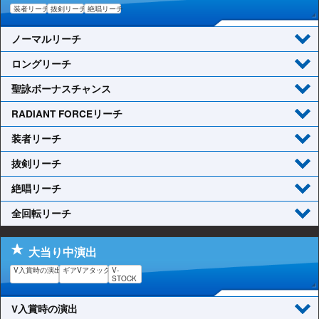
装者リーチ
抜剣リーチ
絶唱リーチ
ノーマルリーチ
ロングリーチ
聖詠ボーナスチャンス
RADIANT FORCEリーチ
装者リーチ
抜剣リーチ
絶唱リーチ
全回転リーチ
大当り中演出
V入賞時の演出
ギアVアタック
V-
STOCK
V入賞時の演出