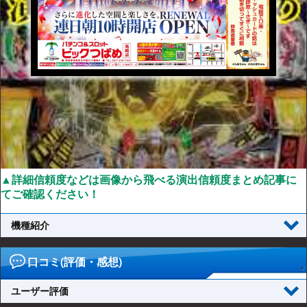
▲詳細信頼度などは画像から飛べる演出信頼度まとめ記事に
てご確認ください！
機種紹介
口コミ(評価・感想)
ユーザー評価