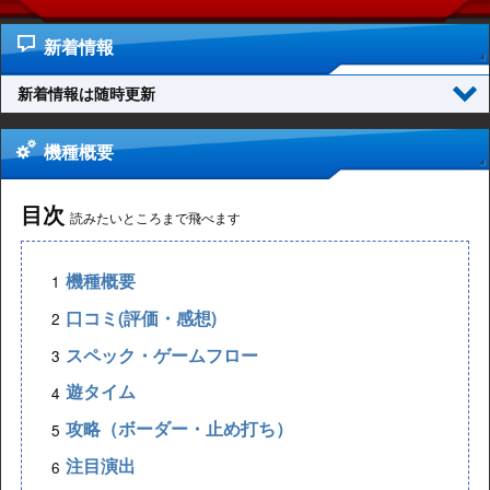
新着情報
新着情報は随時更新
機種概要
目次
読みたいところまで飛べます
機種概要
口コミ(評価・感想)
スペック・ゲームフロー
遊タイム
攻略（ボーダー・止め打ち）
注目演出