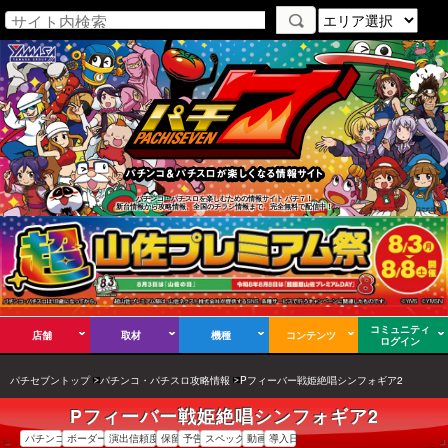
パチンコ・パチスロを楽しむための情報サイト パチ７！
新台情報から攻略情報、全国のチラシ情報まで、完全無料で配信中！
コミュニティ
店舗
取材
機種
コンテンツ
ログイン
パチセブントップ
パチンコ・パチスロ攻略情報
Pフィーバー戦姫絶唱シンフォギア2
Pフィーバー戦姫絶唱シンフォギア2
パチンコ
ボーダー
演出信頼度
保留
予告
スペック
動画
導入日