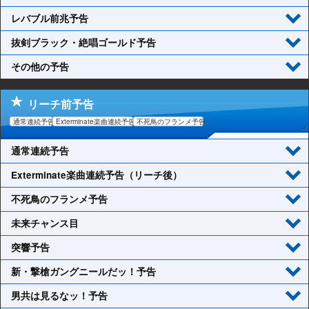
レバブル前兆予告
抜剣ブラック・絶唱ゴールド予告
その他の予告
リーチ前予告
通常連続予告
Exterminate楽曲連続予告
不死鳥のフランメ予告
通常連続予告
Exterminate楽曲連続予告（リーチ後）
不死鳥のフランメ予告
未来チャンス目
突響予告
新・撃槍ガングニールだッ！予告
男共は見るなッ！予告