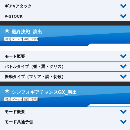
ギアVアタック
V-STOCK
最終決戦_演出
時短
ゲーム性
演出
信頼度
モード概要
バトルタイプ（響・翼・クリス）
振動タイプ（マリア・調・切歌）
シンフォギアチャンスGX_演出
時短
ゲーム性
演出
信頼度
モード概要
モード共通予告