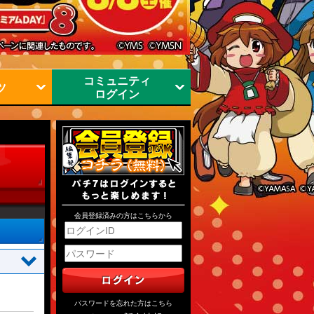
コミュニティ
ツ
ログイン
会員登録済みの方はこちらから
パスワードを忘れた方はこちら