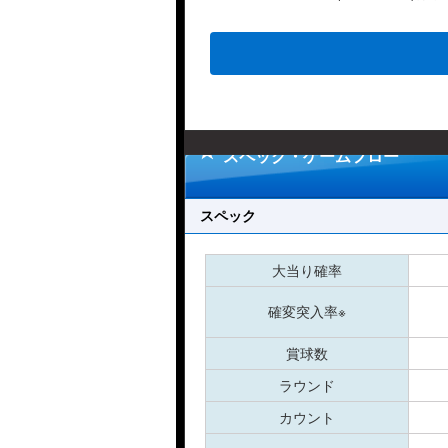
スペック・ゲームフロー
スペック
大当り確率
確変突入率※
賞球数
ラウンド
カウント