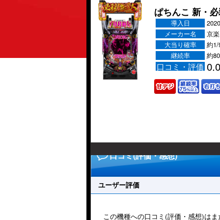
ぱちんこ 新・必
導入日
2020
メーカー名
京楽
大当り確率
約1/
継続率
約8
0.
口コミ・評価
口コミ(評価・感想)
ユーザー評価
この機種への口コミ(評価・感想)は