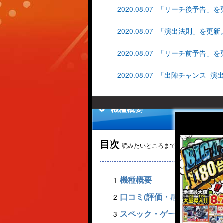
2020.08.07 「リーチ後予告」
2020.08.07 「演出法則」を更新
2020.08.07 「リーチ前予告」
2020.08.07 「出陣チャンス_
機種概要
目次
読みたいところまで飛べます
機種概要
口コミ(評価・感想)
スペック・ゲームフロー