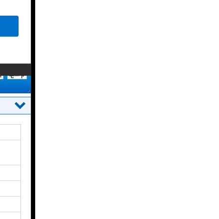
率
モード