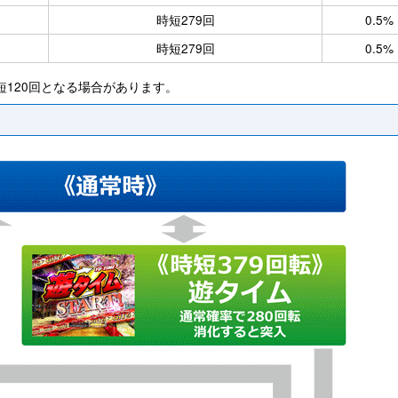
常
時短279回
0.5%
時短279回
0.5%
短120回となる場合があります。