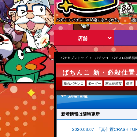
店舗
パチセブントップ
パチンコ・パチスロ攻略情
ぱちんこ 新・必殺仕置人
新台パチンコ
ボーダー
演出信頼度
保留
新着情報
新着情報は随時更新
2020.08.07 「真仕置CRASH 