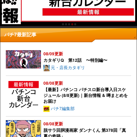
パチ7最新記事
08/09更新
カタギリQ 第12話 〜特別編〜
元・店長カタギリ
08/08更新
【最新】パチンコ パチスロ新台導入日スケ
ジュール (8/8更新)｜新台情報 & 噂まとめを
お届け
パチ7編集部
08/08更新
脱サラ回胴漫画家 ダンナくん 第378回「真
夏の奇跡」