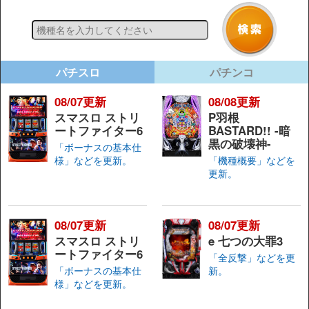
パチスロ
パチンコ
08/07更新
08/08更新
スマスロ ストリ
P羽根
ートファイター6
BASTARD!! -暗
黒の破壊神-
「ボーナスの基本仕
様」などを更新。
「機種概要」などを
更新。
08/07更新
08/07更新
スマスロ ストリ
e 七つの大罪3
ートファイター6
「全反撃」などを更
「ボーナスの基本仕
新。
様」などを更新。