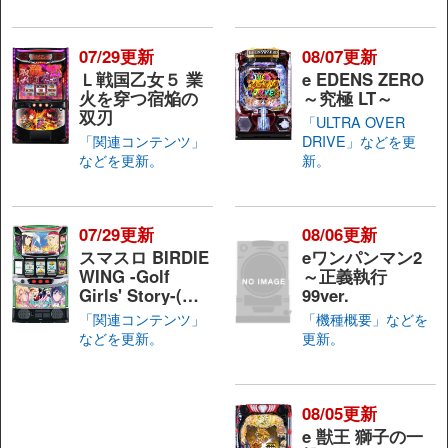
07/29更新
08/07更新
Ｌ戦国乙女５ 業
e EDENS ZERO
火を穿つ宿焔の
～究極 LT～
双刃
「ULTRA OVER
「関連コンテンツ」
DRIVE」などを更
などを更新。
新。
07/29更新
08/06更新
スマスロ BIRDIE
eワンパンマン2
WING -Golf
～正義執行
Girls' Story-(バ
99ver.
ーディーウイン
「関連コンテンツ」
「機種概要」などを
グ)
などを更新。
更新。
08/05更新
e 獣王 獅子の一