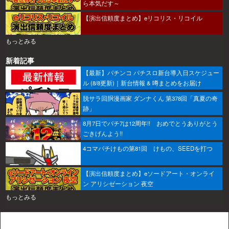
ら本気だす～
【演出信頼度まとめ】eリコリス・リコイル
もっとみる
新着記事
【最新】パチンコ パチスロ新台導入日スケジュー
ル (8/8更新)｜新台情報 & 噂まとめをお届け
脱サラ回胴漫画家 ダンナくん 第378回「真夏の奇
跡」
8月7日でパチ7は12周年!! おめでとうありがとう
ごきげんよう!!
4コマパチけもの第81回 けもの、SEEDを打つ
【演出信頼度まとめ】eソードアート・オンライ
ン アリシゼーション 夜空
もっとみる