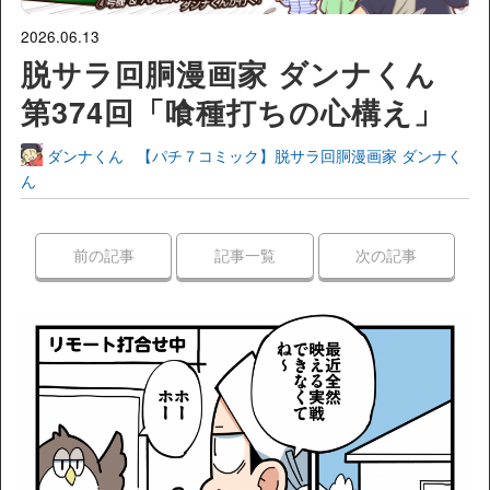
2026.06.13
脱サラ回胴漫画家 ダンナくん
第374回「喰種打ちの心構え」
ダンナくん
【パチ７コミック】脱サラ回胴漫画家 ダンナく
ん
前の記事
記事一覧
次の記事