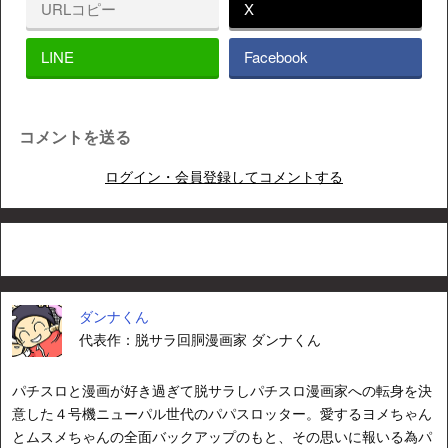
URLコピー
X
LINE
Facebook
コメントを送る
ログイン・会員登録してコメントする
ダンナくん
代表作：脱サラ回胴漫画家 ダンナくん
パチスロと漫画が好き過ぎて脱サラしパチスロ漫画家への転身を決
意した４号機ニューパル世代のパパスロッター。愛するヨメちゃん
とムスメちゃんの全面バックアップのもと、その思いに報いる為パ