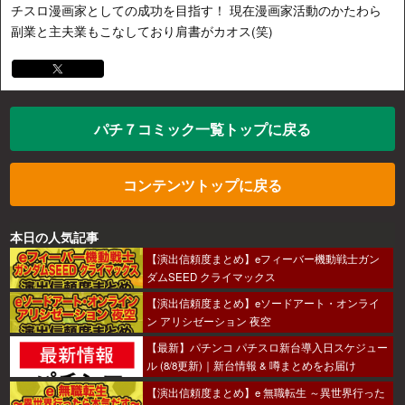
チスロ漫画家としての成功を目指す！ 現在漫画家活動のかたわら
副業と主夫業もこなしており肩書がカオス(笑)
パチ７コミック一覧トップに戻る
コンテンツトップに戻る
本日の人気記事
【演出信頼度まとめ】eフィーバー機動戦士ガン
ダムSEED クライマックス
【演出信頼度まとめ】eソードアート・オンライ
ン アリシゼーション 夜空
【最新】パチンコ パチスロ新台導入日スケジュー
ル (8/8更新)｜新台情報 & 噂まとめをお届け
【演出信頼度まとめ】e 無職転生 ～異世界行った