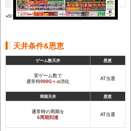
1/262.9
114.9%
6
※50枚あたりの平均消化ゲーム数：調査中
天井条件&恩恵
ゲーム数天井
恩恵
実ゲーム数で
AT当選
通常時
999G＋α
消化
周期天井
恩恵
通常時の周期を
AT当選
6周期到達