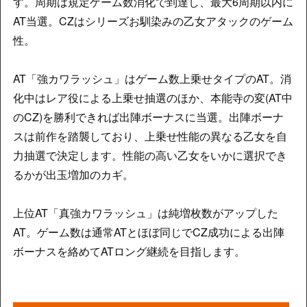
す。周期は規定ゲーム数消化で到達し、最大6周期以内に
AT当選。CZはシリーズお馴染みの乙女アタックのゲーム
性。
AT「強カワラッシュ」はゲーム数上乗せタイプのAT。消
化中はレア役による上乗せ抽選のほか、本能寺の変(AT中
のCZ)を勝利できれば出陣ボーナスに当選。出陣ボーナ
スは前作を踏襲しており、上乗せ性能の異なる乙女を自
力抽選で決定します。性能の高い乙女をいかに選択でき
るかが出玉増加のカギ。
上位AT「真強カワラッシュ」は純増枚数がアップした
AT。ゲーム数は通常ATとほぼ同じでCZ成功による出陣
ボーナスを絡めてATロング継続を目指します。