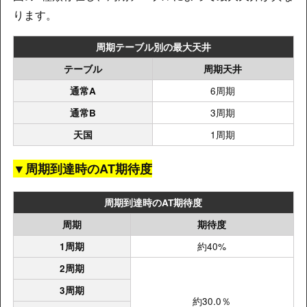
ります。
周期テーブル別の最大天井
テーブル
周期天井
6周期
通常A
3周期
通常B
1周期
天国
▼周期到達時のAT期待度
周期到達時のAT期待度
周期
期待度
約40%
1周期
2周期
3周期
約30.0％