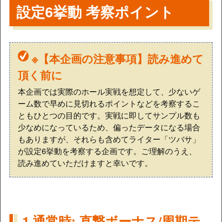
設定6挙動 考察ポイント
※【本企画の注意事項】読み進めて
頂く前に
本企画では実際のホール実戦を想定して、少ないゲ
ーム数で早めに見切れるポイントなどを考察するこ
ともひとつの目的です。実戦に即してサンプル数も
少なめになっているため、偏ったデータになる場合
もありますが、それらも含めてライター「ツバサ」
が設定6挙動を考察する企画です。ご理解のうえ、
読み進めていただけますと幸いです。
1.通常時: 直撃ボーナス/周期テ