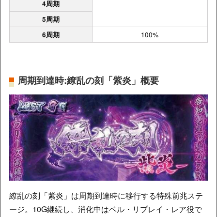
4周期
5周期
100%
6周期
周期到達時:繚乱の刻「紫炎」概要
繚乱の刻「紫炎」は周期到達時に移行する特殊前兆ステ
ージ。10G継続し、消化中はベル・リプレイ・レア役で