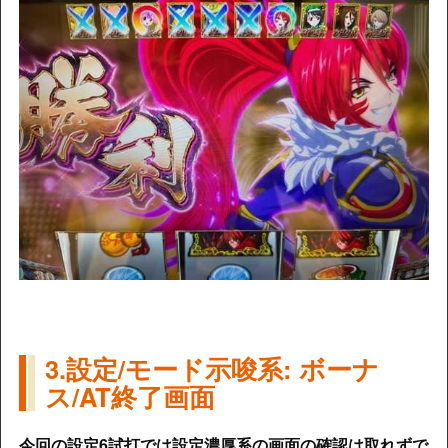
3.設定/モード示唆系: ボーナ
ス/AT終了画面
今回の設定6試打では設定濃厚系の画面の確認は取れずで