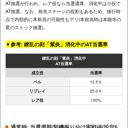
AT抽選が行われ、レア役なら当選濃厚。消化中は小役で
AT抽選。なお、前兆ステージの役割もあるため、移行時
点で内部的に本前兆の可能性もアリ(本前兆時は本能寺の
変のストック抽選)。
▼参考: 繚乱の刻「紫炎」消化中のAT当選率
繚乱の刻「紫炎」消化中
AT当選率
成立役
当選率
12.5％
ベル
25.0％
リプレイ
100%
レア役
通常時: 当選周期/契機振り分け実戦値(設定6,