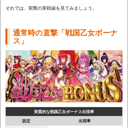
それでは、実際の実戦値を見てみましょう。
通常時の直撃「戦国乙女ボーナ
ス」
実質的な戦国乙女ボーナス出現率
設定
出現率