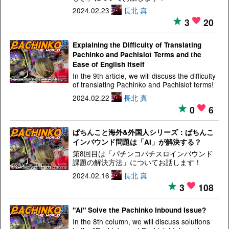
2024.02.23
長北 真
3
20
Explaining the Difficulty of Translating
Pachinko and Pachislot Terms and the
Ease of English Itself
In the 9th article, we will discuss the difficulty
of translating Pachinko and Pachislot terms!
2024.02.22
長北 真
0
6
ぱちんこと海外&外国人シリーズ：ぱちんこ
インバウンド問題は「AI」が解決する？
第8回目は「パチンコパチスロインバウンド
課題の解決方法」についてお話します！
2024.02.16
長北 真
3
108
"AI" Solve the Pachinko Inbound Issue?
In the 8th column, we will discuss solutions