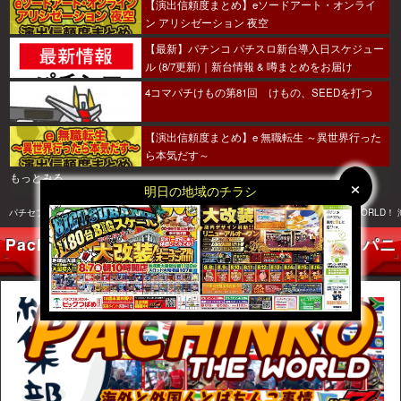
【演出信頼度まとめ】eソードアート・オンライ
ン アリシゼーション 夜空
【最新】パチンコ パチスロ新台導入日スケジュー
ル (8/7更新)｜新台情報 & 噂まとめをお届け
4コマパチけもの第81回 けもの、SEEDを打つ
【演出信頼度まとめ】e 無職転生 ～異世界行った
ら本気だす～
もっとみる
×
×
明日の地域のチラシ
パチセブントップ
パチンコ＆パチスロコンテンツ
パチ７特集記事
Pachinko the W
Pachinko the WORLD！ 海外と外国人とジャパニ
ーズパチンコ事情