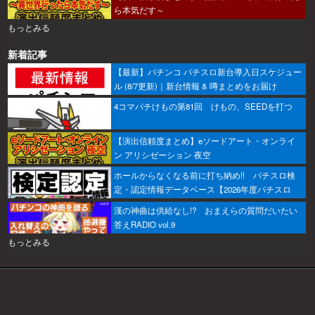
ら本気だす～
もっとみる
新着記事
【最新】パチンコ パチスロ新台導入日スケジュー
ル (8/7更新)｜新台情報 & 噂まとめをお届け
4コマパチけもの第81回 けもの、SEEDを打つ
【演出信頼度まとめ】eソードアート・オンライ
ン アリシゼーション 夜空
ホールからなくなる前に打ち納め!! パチスロ検
定・認定情報データベース【2026年度パチスロ
版】
漢の神曲は供給なし!? おまえらの質問だいたい
答えRADIO vol.9
もっとみる