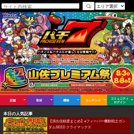
パチンコ・パチスロを楽しむための情報サイト パチ７！
新台情報から攻略情報、全国のチラシ情報まで、完全無料で配信中！
コミュニティ
店舗
取材
機種
コンテンツ
ログイン
本日の人気記事
【演出信頼度まとめ】eフィーバー機動戦士ガン
ダムSEED クライマックス