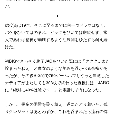
だ。
●
総投資は19本、そこに至るまでに何一つドラマはなく、
バケをひいてはのまれ、ビッグをひいては継続せず、常
人であれば精神が崩壊するような展開をひたすら耐え続
けた。
初BIGでさっそく終了JACをひいた際には「ククク…また
貯まったねえ」と魔女のような笑みを浮かべる余裕があ
ったが、その後BIG間で750ゲームハマりやっと当選した
ナディアがまたしても303枚で終わった直後には、JARO
に「絶対に40%は嘘です！」と電話しそうになった。
しかし、幾多の困難を乗り越え、遂にたどり着いた。残
りクレジットはあとわずか、これを呑まれたら流石の俺