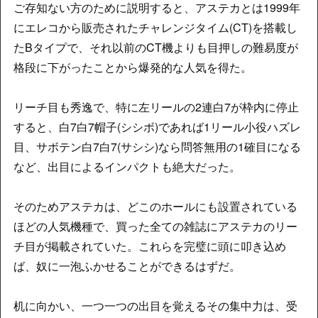
ご存知ない方のために説明すると、アステカとは1999年
にエレコから販売されたチャレンジタイム(CT)を搭載し
たBタイプで、それ以前のCT機よりも目押しの難易度が
格段に下がったことから爆発的な人気を得た。
リーチ目も秀逸で、特に左リールの2連白7が枠内に停止
すると、白7白7帽子(シシボ)であれば1リール小役ハズレ
目、サボテン白7白7(サシシ)なら問答無用の1確目になる
など、出目によるインパクトも絶大だった。
そのためアステカは、どこのホールにも設置されている
ほどの人気機種で、買った全ての雑誌にアステカのリー
チ目が掲載されていた。これらを完璧に頭に叩き込め
ば、奴に一泡ふかせることができるはずだ。
机に向かい、一つ一つの出目を覚えるその集中力は、受