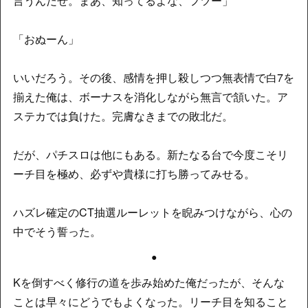
言うんだぜ。まあ、知ってるよな、フツー」
「おぬーん」
いいだろう。その後、感情を押し殺しつつ無表情で白7を
揃えた俺は、ボーナスを消化しながら無言で頷いた。ア
ステカでは負けた。完膚なきまでの敗北だ。
だが、パチスロは他にもある。新たなる台で今度こそリ
ーチ目を極め、必ずや貴様に打ち勝ってみせる。
ハズレ確定のCT抽選ルーレットを睨みつけながら、心の
中でそう誓った。
●
Kを倒すべく修行の道を歩み始めた俺だったが、そんな
ことは早々にどうでもよくなった。リーチ目を知ること