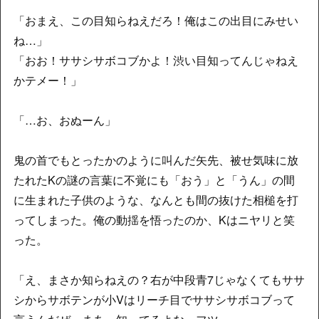
「おまえ、この目知らねえだろ！俺はこの出目にみせい
ね…」
「おお！ササシサボコブかよ！渋い目知ってんじゃねえ
かテメー！」
「…お、おぬーん」
鬼の首でもとったかのように叫んだ矢先、被せ気味に放
たれたKの謎の言葉に不覚にも「おう」と「うん」の間
に生まれた子供のような、なんとも間の抜けた相槌を打
ってしまった。俺の動揺を悟ったのか、Kはニヤリと笑
った。
「え、まさか知らねえの？右が中段青7じゃなくてもササ
シからサボテンが小Vはリーチ目でササシサボコブって