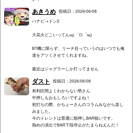
あきうめ
投稿日：2026/06/08
ハナビ→ドン2
大花火どこいってんщ⁠(⁠゜⁠ロ⁠゜⁠щ⁠)
BT機に限らず、リーチ目っていうのはいつでも俺
達をアツくさせてくれますね。
最近はジャグラーしか打ってません
ダスト
投稿日：2026/06/08
有利区間よくわからない勢さん
中押しもおもしろいですよね！
初打ちの際、かちょーさんのコラムみながら楽し
みました。
今のトレンドは普通に順押しBAR狙いです。
熱めの演出でBAR下段停止がたまらねえんだ！