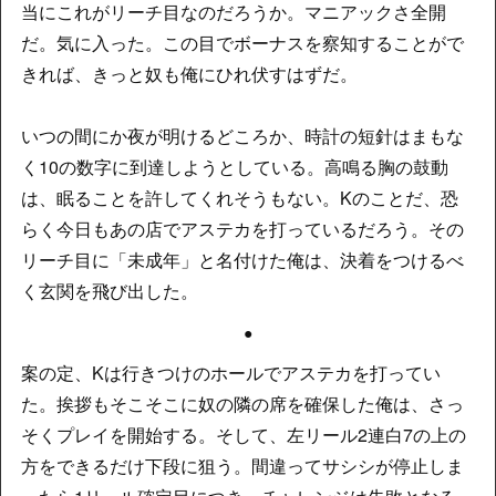
当にこれがリーチ目なのだろうか。マニアックさ全開
だ。気に入った。この目でボーナスを察知することがで
きれば、きっと奴も俺にひれ伏すはずだ。
いつの間にか夜が明けるどころか、時計の短針はまもな
く10の数字に到達しようとしている。高鳴る胸の鼓動
は、眠ることを許してくれそうもない。Kのことだ、恐
らく今日もあの店でアステカを打っているだろう。その
リーチ目に「未成年」と名付けた俺は、決着をつけるべ
く玄関を飛び出した。
●
案の定、Kは行きつけのホールでアステカを打ってい
た。挨拶もそこそこに奴の隣の席を確保した俺は、さっ
そくプレイを開始する。そして、左リール2連白7の上の
方をできるだけ下段に狙う。間違ってサシシが停止しま