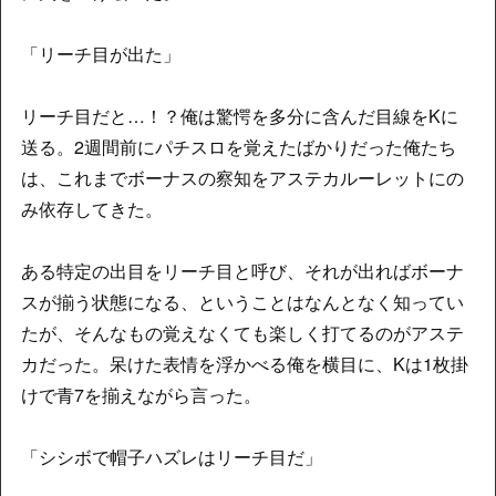
「リーチ目が出た」
リーチ目だと…！？俺は驚愕を多分に含んだ目線をKに
送る。2週間前にパチスロを覚えたばかりだった俺たち
は、これまでボーナスの察知をアステカルーレットにの
み依存してきた。
ある特定の出目をリーチ目と呼び、それが出ればボーナ
スが揃う状態になる、ということはなんとなく知ってい
たが、そんなもの覚えなくても楽しく打てるのがアステ
カだった。呆けた表情を浮かべる俺を横目に、Kは1枚掛
けで青7を揃えながら言った。
「シシボで帽子ハズレはリーチ目だ」