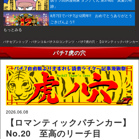
脱サラ回胴漫画家 ダンナくん 第378回「真夏の奇
跡」
8月7日でパチ7は12周年!! おめでとうありがとう
ごきげんよう!!
もっとみる
パチセブントップ
パチンコ＆パチスロコンテンツ
パチ7虎の穴
【ロマンティックパチンカー】
パチ7虎の穴
2026.06.08
【ロマンティックパチンカー】
No.20 至高のリーチ目