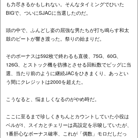
も力尽きるかもしれない。そんなタイミングでひいた
BIGで、ついにSJACに当選したのだ。
頭の中で、ふんどし姿の屈強な男たちが打ち鳴らす和太
鼓のビートが響き渡った。祭りの始まりだ。
そのボーナスは592枚で終わるも直後、75G、60G、
126G、とストック機を彷彿とさせる回転数でビッグに当
選、当たり前のように継続JACをひきまくり、あっとい
う間にクレジットは2000を超えた。
こうなると、悩ましくなるのがやめ時だ。
ここに至るまで珍しくきちんとカウントしていた小役は
ベルが1、スイカとチェリーは高設定を示唆していたが、
1番肝心なボーナス確率、これが「偶数」モロだしだっ