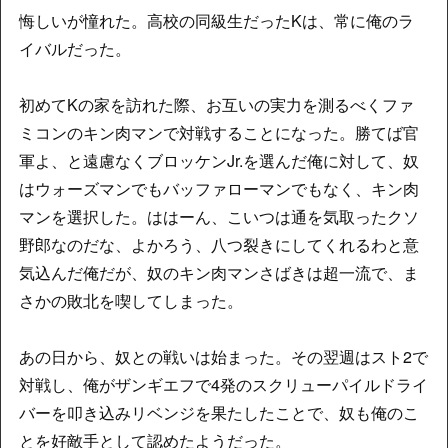
悔しいが憧れた。高校の同級生だったKは、常に俺のラ
イバルだった。
初めてKの家を訪れた際、お互いの実力を測るべくファ
ミコンのキン肉マンで対戦することになった。勝てば官
軍よ、と遠慮なくブロッケンJr.を選んだ俺に対して、奴
はウォーズマンでもバッファローマンでもなく、キン肉
マンを選択した。ははーん、こいつは通を気取ったクソ
野郎なのだな、よかろう、八つ裂きにしてくれるわと意
気込んだ俺だが、奴のキン肉マンさばきは超一流で、ま
さかの敗北を喫してしまった。
あの日から、奴との戦いは始まった。その翌週はスト2で
対戦し、俺がザンギエフで4発のスクリューパイルドライ
バーを叩き込みリベンジを果たしたことで、奴も俺のこ
とを好敵手として認めたようだった。