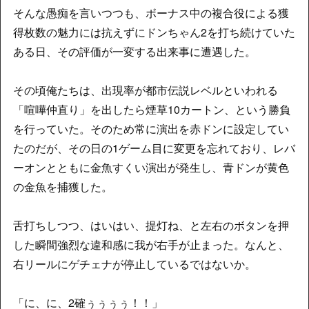
そんな愚痴を言いつつも、ボーナス中の複合役による獲
得枚数の魅力には抗えずにドンちゃん2を打ち続けていた
ある日、その評価が一変する出来事に遭遇した。
その頃俺たちは、出現率が都市伝説レベルといわれる
「喧嘩仲直り」を出したら煙草10カートン、という勝負
を行っていた。そのため常に演出を赤ドンに設定してい
たのだが、その日の1ゲーム目に変更を忘れており、レバ
ーオンとともに金魚すくい演出が発生し、青ドンが黄色
の金魚を捕獲した。
舌打ちしつつ、はいはい、提灯ね、と左右のボタンを押
した瞬間強烈な違和感に我が右手が止まった。なんと、
右リールにゲチェナが停止しているではないか。
「に、に、2確ぅぅぅぅ！！」