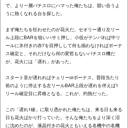
で、より一層パチスロにハマった俺たちは、競い合うよ
うに熱くなれる台を探した。
まず俺たちを狂わせたのが花火だ。セオリー通り左リー
ル上段にBARを狙いハサミ押し、小役がテンパれば中リ
ールに氷付きの赤7を目押しして何も揃わなければボーナ
ス確定と、それだけなら何の変哲もないパチスロ機だ
が、花火には「遅れ」があった。
スタート音が遅れればチェリーorボーナス。普段当たり
前のように停止する左リールBAR上段が遅れを伴えば1
リール確定目に昇格となる。これが、灼熱だった。
この「遅れ1確」に取り憑かれた俺たちは、来る日も来る
日も花火ばかり打っていた。そんな俺たちをより深く沼
に沈めたのが、液晶付きの花火ともいえる名機中の名機