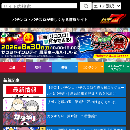
パチンコ・パチスロが楽しくなる情報サイト
コミュニティ
店舗
取材
機種
コンテンツ
ログイン
新着記事
【最新】パチンコ パチスロ新台導入日スケジュー
ル (8/10更新)｜新台情報 & 噂まとめをお届け
リボンと銀の玉 第1話「私の好きなものは」
カタギリQ 第12話 〜特別編〜