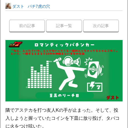
ダスト
パチ7虎の穴
前の記事
記事一覧
次の記事
隣でアステカを打つ友人Kの手が止まった。そして、投
入しようと握っていたコインを下皿に放り投げ、タバコ
に火をつけ呟いた。