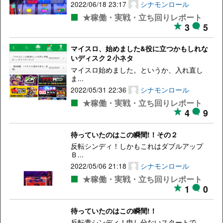
2022/06/18 23:17
シナモンロール
★稼働・実戦・立ち回りレポート
3
5
マイスロ、始めました&役に立つかもしれな
いディスク２小ネタ
マイスロ始めました。というか、入れ直し
ま...
2022/05/31 22:36
シナモンロール
★稼働・実戦・立ち回りレポート
4
9
待っていたのはこの瞬間!！その２
反転シンディ！しかもこれはダブルアップ
Ｂ...
2022/05/06 21:18
シナモンロール
★稼働・実戦・立ち回りレポート
1
0
待っていたのはこの瞬間!！
反転青シンディ！申し分ないスタートで