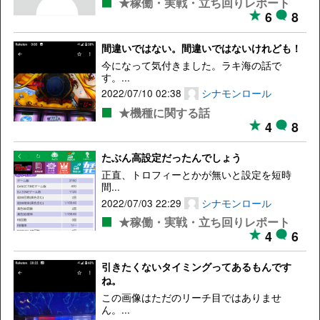
★稼働・実戦・立ち回りレポート
6
8
間違いではない。間違いではないけれども！
今になって気付きました。ラキ海の話で
す。...
2022/07/10 02:38
シナモンロール
★機種に関する話
4
8
たぶん高設定だったんでしょう
正直、トロフィーとかが無いと設定を短時
間...
2022/07/03 22:29
シナモンロール
★稼働・実戦・立ち回りレポート
4
6
引きたくないタイミングってあるもんです
ね。
この画像はただのリーチ目ではありませ
ん。...