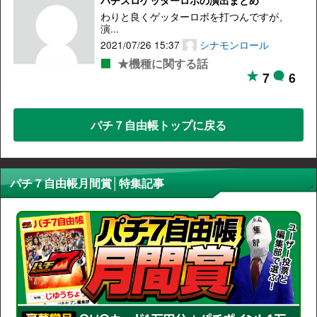
パチスロゲッターロボの演出まとめ
わりと良くゲッターロボを打つんですが、
演...
2021/07/26 15:37
シナモンロール
★機種に関する話
7
6
パチ７自由帳トップに戻る
パチ７自由帳月間賞│特集記事