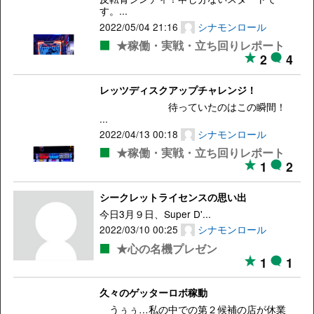
す。...
2022/05/04 21:16
シナモンロール
★稼働・実戦・立ち回りレポート
2
4
レッツディスクアップチャレンジ！
待っていたのはこの瞬間！
...
2022/04/13 00:18
シナモンロール
★稼働・実戦・立ち回りレポート
1
2
シークレットライセンスの思い出
今日3月９日、Super D'...
2022/03/10 00:25
シナモンロール
★心の名機プレゼン
1
1
久々のゲッターロボ稼動
うぅぅ…私の中での第２候補の店が休業