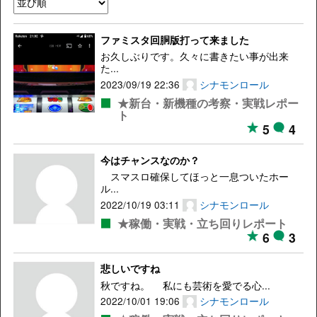
ファミスタ回胴版打って来ました
お久しぶりです。久々に書きたい事が出来
た...
2023/09/19 22:36
シナモンロール
★新台・新機種の考察・実戦レポー
ト
5
4
今はチャンスなのか？
スマスロ確保してほっと一息ついたホー
ル...
2022/10/19 03:11
シナモンロール
★稼働・実戦・立ち回りレポート
6
3
悲しいですね
秋ですね。 私にも芸術を愛でる心...
2022/10/01 19:06
シナモンロール