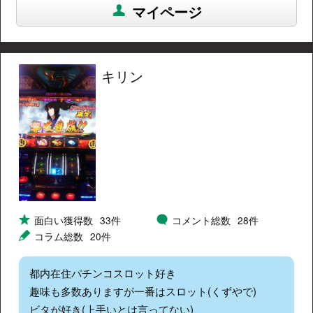
マイページ
キリン
面白い獲得数
33件
コメント総数
28件
コラム総数
20件
都内在住パチンコスロット好き
趣味も多数ありますが一番はスロット(くずやで)
ビタが好き(上手いとは言ってない)