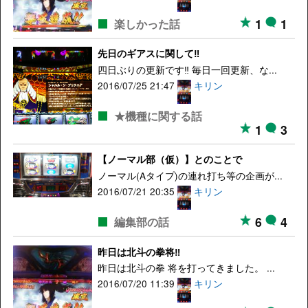
1
1
楽しかった話
先日のギアスに関して‼
四日ぶりの更新です‼ 毎日一回更新、な...
2016/07/25 21:47
キリン
★機種に関する話
1
3
【ノーマル部（仮）】とのことで
ノーマル(Aタイプ)の連れ打ち等の企画が...
2016/07/21 20:35
キリン
6
4
編集部の話
昨日は北斗の拳将‼
昨日は北斗の拳 将を打ってきました。 ...
2016/07/20 11:39
キリン