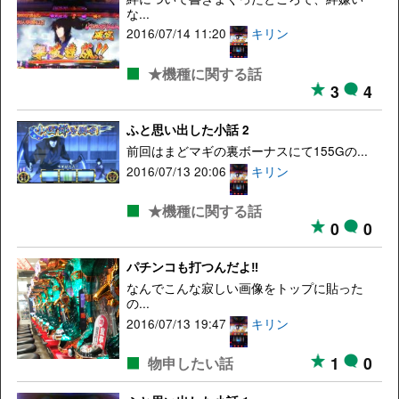
な...
2016/07/14 11:20
キリン
★機種に関する話
3
4
ふと思い出した小話 2
前回はまどマギの裏ボーナスにて155Gの...
2016/07/13 20:06
キリン
★機種に関する話
0
0
パチンコも打つんだよ‼
なんでこんな寂しい画像をトップに貼った
の...
2016/07/13 19:47
キリン
1
0
物申したい話