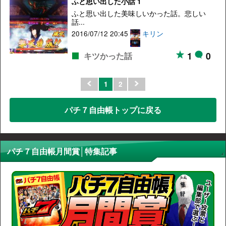
ふと思い出した小話 1
ふと思い出した美味しいかった話。悲しい
話...
2016/07/12 20:45
キリン
1
0
キツかった話
1
2
パチ７自由帳トップに戻る
パチ７自由帳月間賞│特集記事