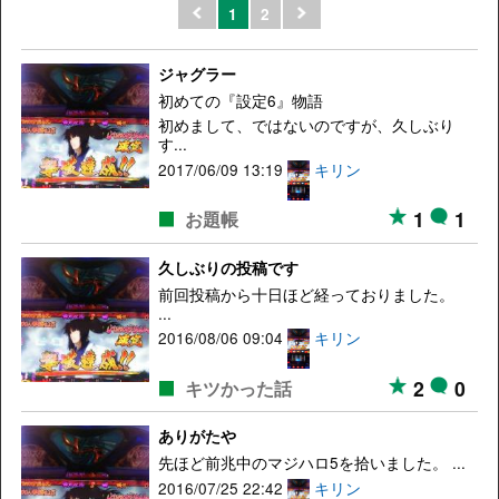
1
2
ジャグラー
初めての『設定6』物語
初めまして、ではないのですが、久しぶり
す...
2017/06/09 13:19
キリン
1
1
お題帳
久しぶりの投稿です
前回投稿から十日ほど経っておりました。
...
2016/08/06 09:04
キリン
2
0
キツかった話
ありがたや
先ほど前兆中のマジハロ5を拾いました。 ...
2016/07/25 22:42
キリン