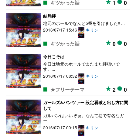
1
0
キツかった話
結局絆
地元のホールでなんと5番を引けました‼ ...
2016/07/17 15:46
キリン
0
0
キツかった話
今日こそは
今日は地元のホールでまたまた絆狙いで
す。...
2016/07/17 08:32
キリン
2
0
★フリーテーマ
ガールズ&パンツァー 設定看破と出し方に関
して
ガルパンはいいぞぉ。なんて巷で有名なガ
ー...
2016/07/17 00:15
キリン