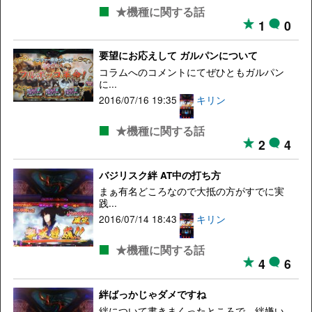
★機種に関する話
1
0
要望にお応えして ガルパンについて
コラムへのコメントにてぜひともガルパン
に...
2016/07/16 19:35
キリン
★機種に関する話
2
4
バジリスク絆 AT中の打ち方
まぁ有名どころなので大抵の方がすでに実
践...
2016/07/14 18:43
キリン
★機種に関する話
4
6
絆ばっかじゃダメですね
絆について書きまくったところで、絆嫌い