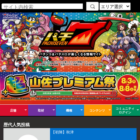
パチンコ・パチスロを楽しむための情報サイト パチ７！
新台情報から攻略情報、全国のチラシ情報まで、完全無料で配信中！
コミュニティ
店舗
取材
機種
コンテンツ
ログイン
歴代人気投稿
【初陣】秋津