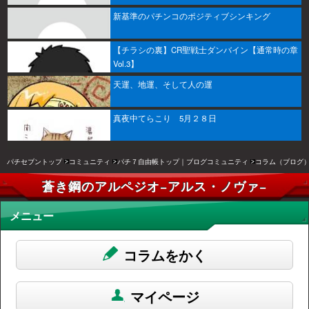
新基準のパチンコのポジティブシンキング
【チラシの裏】CR聖戦士ダンバイン【通常時の章
Vol.3】
天運、地運、そして人の運
真夜中てらこり 5月２８日
パチセブントップ
コミュニティ
パチ７自由帳トップ｜ブログコミュニティ
コラム（ブログ
蒼き鋼のアルペジオ−アルス・ノヴァ−
メニュー
コラムをかく
マイページ