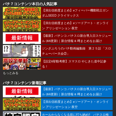
パチ７コンテンツ本日の人気記事
【演出信頼度まとめ】eフィーバー機動戦士ガン
ダムSEED クライマックス
【演出信頼度まとめ】eソードアート・オンライ
ン アリシゼーション 夜空
【最新】パチンコ パチスロ新台導入日スケジュー
ル (8/6更新)｜新台情報 & 噂まとめをお届け
ジンざぶろうのパチ動画編集録 第２５話 「スロ
チューバー大会②」
【設定6挙動考察】スマスロ やじきた道中記参
る！
もっとみる
パチ７コンテンツ新着記事
【最新】パチンコ パチスロ新台導入日スケジュー
ル (8/6更新)｜新台情報 & 噂まとめをお届け
【演出信頼度まとめ】eソードアート・オンライ
ン アリシゼーション 夜空
ホールからなくなる前に打ち納め!! パチスロ検