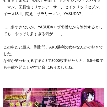
せぇるすまん3、盗忍！剛衛門、アメイジング・スパイダ
ーマン、回胴性ミリオンアーサー、セイクリッドセブン、
イースI＆II、闘え！サラリーマン、YASUDA7。
……多すぎないか。YASUDA7はPB機だから除外するとし
ても、やっぱり多すぎる気が……。
この中だと亜人、剛衛門、AKB勝利の女神なんかが好きで
した。
なぜか笑ゥせぇるすまん3で8000枚出せたりと、5.5号機で
も事故を起こしやすい台はありましたね。