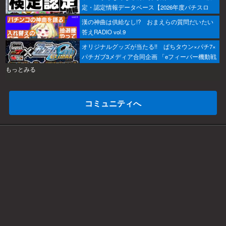
定・認定情報データベース【2026年度パチスロ
版】
漢の神曲は供給なし!? おまえらの質問だいたい
答えRADIO vol.9
オリジナルグッズが当たる!! ぱちタウン×パチ7×
パチガブ3メディア合同企画 「eフィーバー機動戦
士ガンダムSEED クライマックスをこのホールで
もっとみる
打ちたい！」キャンペーン開催
コミュニティへ