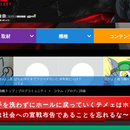
取材
機種
コンテン
さんに)見
ぱちお沖ドキでフリーズ引いた
何年前だっけ？
店がよく使う煽り
ってよ
由帳トップ｜ブログコミュニティ
コラム（ブログ）詳細
手を洗わずにホールに戻っていくテメェはホ
は社会への宣戦布告であることを忘れるな〜