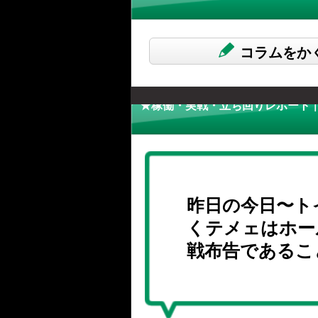
コラムをか
★稼働・実戦・立ち回りレポート |
昨日の今日〜ト
くテメェはホー
戦布告であるこ