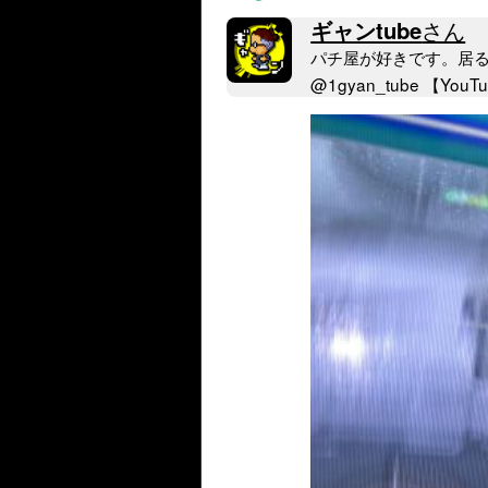
ギャンtube
さん
パチ屋が好きです。居るのが
@1gyan_tube 【YouTub