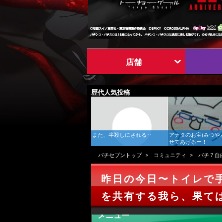
店舗
歴代人気投稿
また、半殺しにされる‥
アナタのお宝(みつや
せてあげるー！
パチセブントップ
コミュニティ
パチ７自
昨日の今日〜トイレで
を共有する我ら、果て
メニュー