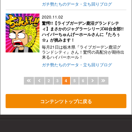
ガチ勢たちのデータ・立ち回りブログ
2020.11.02
驚愕!!【ライブガーデン鹿沼グランドシテ
ィ】まさかのジャグラーシリーズ40台全部!!
ハイパーちゅんげーホールさんに『たろぅ
☆』が挑みます！
毎月21日は栃木県『ライブガーデン鹿沼グ
ランドシティ』さん！驚愕の高配分が期待出
来るハイパーホール！
ガチ勢たちのデータ・立ち回りブログ
2
3
4
5
6
コンテンツトップに戻る