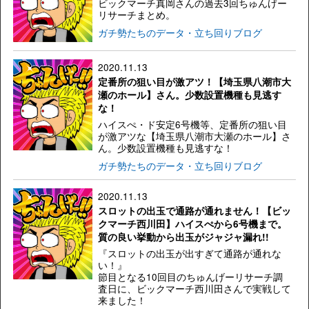
ビックマーチ真岡さんの過去3回ちゅんげー
リサーチまとめ。
ガチ勢たちのデータ・立ち回りブログ
2020.11.13
定番所の狙い目が激アツ！【埼玉県八潮市大
瀬のホール】さん。少数設置機種も見逃す
な！
ハイスぺ・ド安定6号機等、定番所の狙い目
が激アツな【埼玉県八潮市大瀬のホール】さ
ん。少数設置機種も見逃すな！
ガチ勢たちのデータ・立ち回りブログ
2020.11.13
スロットの出玉で通路が通れません！【ビッ
クマーチ西川田】ハイスぺから6号機まで。
質の良い挙動から出玉がジャジャ漏れ!!
『スロットの出玉が出すぎて通路が通れな
い！』
節目となる10回目のちゅんげーリサーチ調
査日に、ビックマーチ西川田さんで実戦して
来ました！