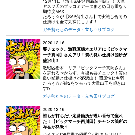
12月11日『埼玉SAP合同新装開店』！ 天草
ヤスヲ氏のブッコミデータまとめ日も重なり
期待度MAX
たろぅ☆が【SAP蒲生さん】で実戦し合同の
仕掛けを全て丸裸にします！
ガチ勢たちのデータ・立ち回りブログ
2020.12.16
要チェック。激戦区栃木エリアに【ビックマ
ーチ真岡】さんアリ！質の良い仕掛け箇所が
盛沢山!!
激戦区栃木エリア『ビックマーチ真岡さん』
を忘れるべからず。今後も要チェック！質の
良い挙動と仕掛けが盛沢山！ 闇属性ヒキ弱
たろぅ☆が絆2をツモって大量出玉を叩き出
す!?
ガチ勢たちのデータ・立ち回りブログ
2020.12.16
誰もが打ちたい定番箇所が遅い番号で座れ
た！【ビックマーチ西川田】チャンス箇所の
存在が発覚？
ハイスぺや6号機の優秀台が打ちたければ