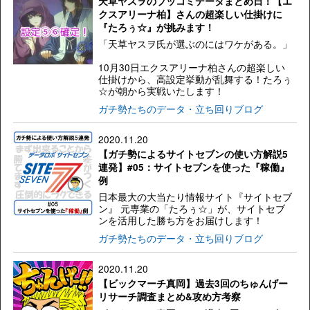
天草ヤスヲのブッコミデータまとめ日！【エ
クスアリーナ柏】さんの超楽しい仕掛けに
『たろぅ☆』が挑みます！
「天草ヤスヲ氏が選ぶのにはワケがある。」
10月30日エクスアリーナ柏さんの超楽しい
仕掛けから、高設定挙動が乱舞する！たろぅ
☆が朝から実戦いたします！
ガチ勢たちのデータ・立ち回りブログ
2020.11.20
【ガチ勢によるサイトセブンの使い方解説5
連発】#05：サイトセブンを使った『稼働』
例
日本最大の大当たり情報サイト『サイトセブ
ン』 元専業の「たろぅ☆」が、サイトセブ
ンを活用した勝ち方をお届けします！
ガチ勢たちのデータ・立ち回りブログ
2020.11.20
【ビックマーチ真岡】過去3回のちゅんげー
リサーチ調査まとめ&攻め方考察