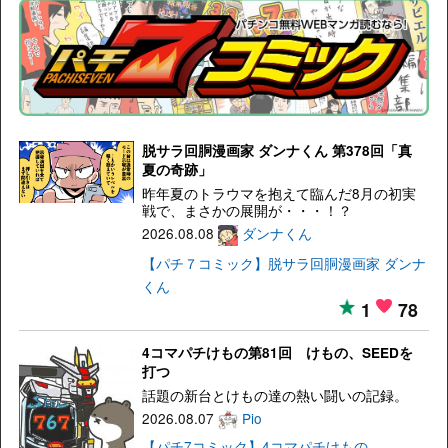
脱サラ回胴漫画家 ダンナくん 第378回「真
夏の奇跡」
昨年夏のトラウマを抱えて臨んだ8月の初実
戦で、まさかの展開が・・・！？
2026.08.08
ダンナくん
【パチ７コミック】脱サラ回胴漫画家 ダンナ
くん
1
78
4コマパチけもの第81回 けもの、SEEDを
打つ
話題の新台とけもの達の熱い闘いの記録。
2026.08.07
Pio
【パチ7コミック】4コマパチけもの