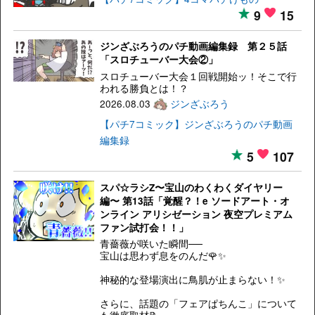
9
15
ジンざぶろうのパチ動画編集録 第２５話
「スロチューバー大会②」
スロチューバー大会１回戦開始ッ！そこで行
われる勝負とは！？
2026.08.03
ジンざぶろう
【パチ7コミック】ジンざぶろうのパチ動画
編集録
5
107
スパ☆ラシZ〜宝山のわくわくダイヤリー
編〜 第13話「覚醒？！e ソードアート・オ
ンライン アリシゼーション 夜空プレミアム
ファン試打会！！」
青薔薇が咲いた瞬間──
宝山は思わず息をのんだ🌹✨
神秘的な登場演出に鳥肌が止まらない！✨️
さらに、話題の「フェアぱちんこ」について