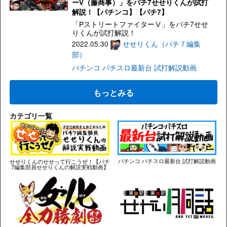
ーV（藤商事）」をパチ7せせりくんが試打
解説！【パチンコ】【パチ7】
「PストリートファイターⅤ」をパチ7せせ
りくんが試打解説！
2022.05.30
せせりくん（パチ７編集
部）
パチンコ パチスロ最新台 試打解説動画
もっとみる
カテゴリ一覧
パチンコ パチスロ最新台 試打解説動画
せせりくんのせせって行こうぜ！【パチ
7編集部員せせりくんの解説実戦動画】