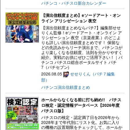
パチンコ・パチスロ新台カレンダー
【演出信頼度まとめ】eソードアート・オン
ライン アリシゼーション 夜空
【演出信頼度まとめならパチ7】編集部せせ
りくん監修！eソードアート・オンライン ア
リシゼーション 夜空（京楽産業.）のどこよ
りも詳しい演出信頼度まとめです！ 保留な
どの先読みからリーチ演出まで、パチンコが
より楽しくなる信頼度、法則を分かりやすく
紹介。実戦のお供にぜひご活用下さい！｜パ
チンコ パチスロ総合ポータルサイト パチ
7（パチセブン)
2026.08.05
せせりくん（パチ７編集
部）
パチンコ演出信頼度まとめ
ホールからなくなる前に打ち納め!! パチス
ロ検定・認定情報データベース【2026年度
パチスロ版】
パチスロの検定・認定満了日を2026年から
2028年まで年代別にリスト化。お気に入り
の機種の設置期限をチェックして、ホールか