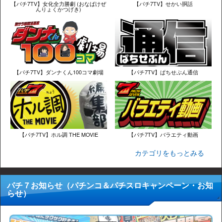
【パチ7TV】女化全力勝劇 (おなばけぜ
【パチ7TV】せかい胴話
んりょくかつげき)
【パチ7TV】ダンナくん100コマ劇場
【パチ7TV】ぱちせぶん通信
【パチ7TV】ホル調 THE MOVIE
【パチ7TV】バラエティ動画
カテゴリをもっとみる
パチ７お知らせ（パチンコ＆パチスロキャンペーン・お知
らせ）