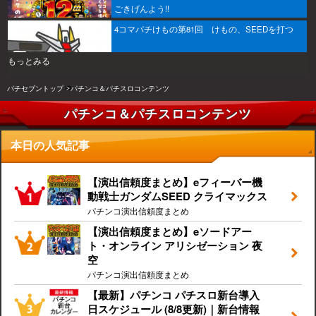
ごきげんよう!!
4コマパチけもの第81回 けもの、SEEDを打つ
もっとみる
パチセブントップ
パチンコ＆パチスロコンテンツ
パチンコ＆パチスロコンテンツ
本日の人気記事
【演出信頼度まとめ】eフィーバー機
動戦士ガンダムSEED クライマックス
パチンコ演出信頼度まとめ
【演出信頼度まとめ】eソードアー
ト・オンライン アリシゼーション 夜
空
パチンコ演出信頼度まとめ
【最新】パチンコ パチスロ新台導入
日スケジュール (8/8更新)｜新台情報