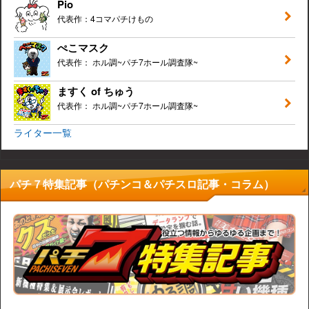
Pio
代表作：4コマパチけもの
ぺこマスク
代表作： ホル調~パチ7ホール調査隊~
ますく of ちゅう
代表作： ホル調~パチ7ホール調査隊~
ライター一覧
パチ７特集記事（パチンコ＆パチスロ記事・コラム）