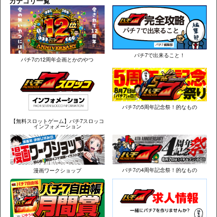
カテゴリ一覧
パチ7で出来ること！
パチ7の12周年企画とかのやつ
パチ7の5周年記念祭！的なもの
【無料スロットゲーム】パチ7スロッコ
インフォメーション
パチ7の4周年記念祭！的なもの
漫画ワークショップ