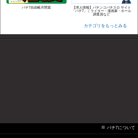
パチ7自由帳月間賞
【求人情報】パチンコパチスロ サイト
「パチ7」｜ライター・漫画家・ホール
調査員など
カテゴリをもっとみる
パチ7について