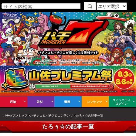
パチンコ・パチスロを楽しむための情報サイト パチ７！
新台情報から攻略情報、全国のチラシ情報まで、完全無料で配信中！
コミュニティ
店舗
取材
機種
コンテンツ
ログイン
パチセブントップ
パチンコ＆パチスロコンテンツ
たろぅ☆の記事一覧
たろぅ☆の記事一覧