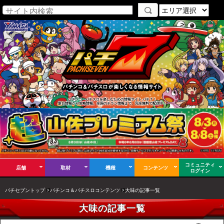
パチンコ・パチスロを楽しむための情報サイト パチ７！
新台情報から攻略情報、全国のチラシ情報まで、完全無料で配信中！
コミュニティ
店舗
取材
機種
コンテンツ
ログイン
パチセブントップ
パチンコ＆パチスロコンテンツ
大味の記事一覧
大味の記事一覧