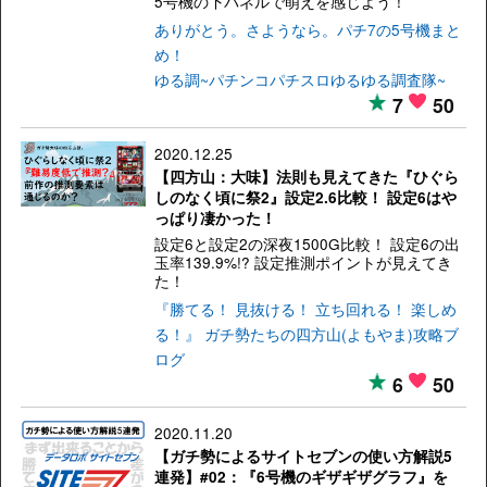
5号機の下パネルで萌えを感じよう！
ありがとう。さようなら。パチ7の5号機まと
め！
ゆる調~パチンコパチスロゆるゆる調査隊~
7
50
2020.12.25
【四方山：大味】法則も見えてきた『ひぐら
しのなく頃に祭2』設定2.6比較！ 設定6はや
っぱり凄かった！
設定6と設定2の深夜1500G比較！ 設定6の出
玉率139.9%!? 設定推測ポイントが見えてき
た！
『勝てる！ 見抜ける！ 立ち回れる！ 楽しめ
る！』 ガチ勢たちの四方山(よもやま)攻略ブ
ログ
6
50
2020.11.20
【ガチ勢によるサイトセブンの使い方解説5
連発】#02：『6号機のギザギザグラフ』を